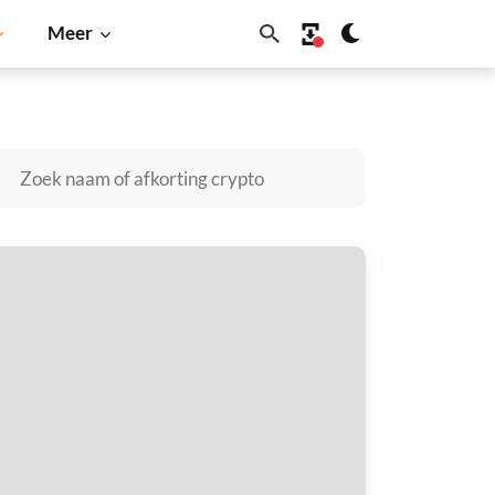
Meer
Dogecoin
Solana
BNB
ean DAO kopen
taal met
$
tvang