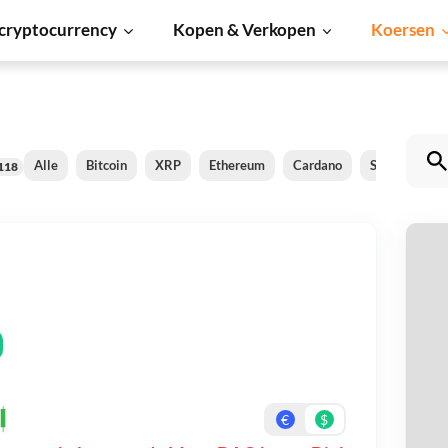
cryptocurrency
Kopen & Verkopen
Koersen
Alle
Bitcoin
XRP
Ethereum
Cardano
Shiba Inu
118
M
Be
On
€
$