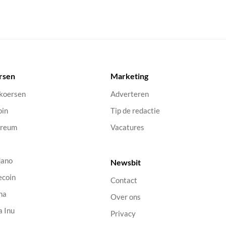
rsen
Marketing
 koersen
Adverteren
oin
Tip de redactie
ereum
Vacatures
dano
Newsbit
ecoin
Contact
na
Over ons
a Inu
Privacy