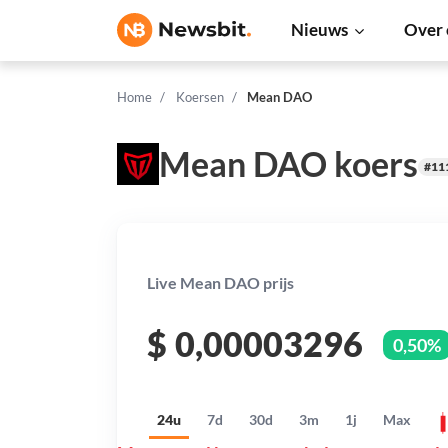
Nieuws
Over 
Home
Koersen
Mean DAO
Mean DAO koers
#11
Live Mean DAO prijs
$
0,00003296
0,50%
24u
7d
30d
3m
1j
Max