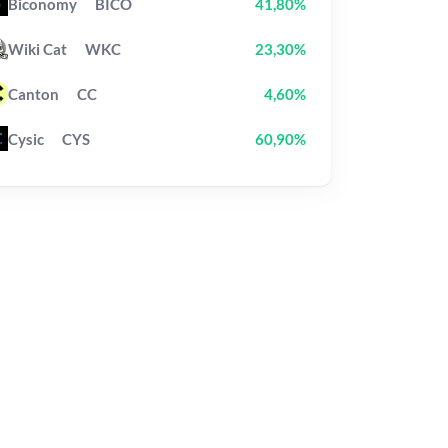
Biconomy
BICO
41,80%
Wiki Cat
WKC
23,30%
Canton
CC
4,60%
Cysic
CYS
60,90%