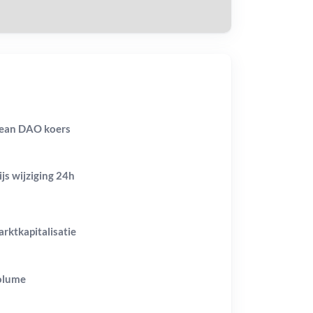
ean DAO koers
ijs wijziging
24h
rktkapitalisatie
olume