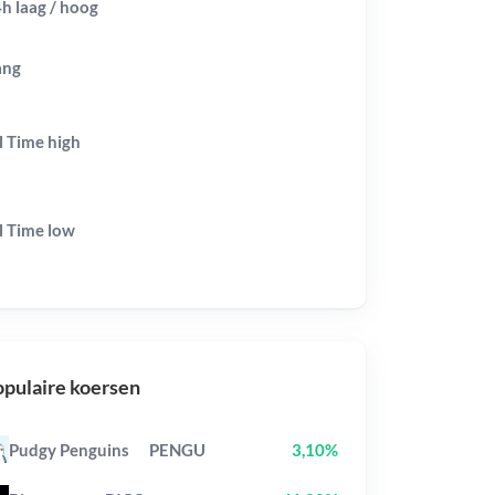
h laag / hoog
ang
l Time
high
l Time
low
pulaire koersen
Pudgy Penguins
PENGU
3,10%