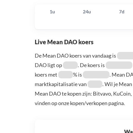
1u
24u
7d
Live Mean DAO koers
De Mean DAO koers van vandaag is
DAO ligt op
. De koers is
koers met
% is
. Mean D
marktkapitalisatie van
. Wil je Mea
Mean DAO te kopen zijn: Bitvavo, KuCoin, 
vinden op onze kopen/verkopen pagina.
Wat 