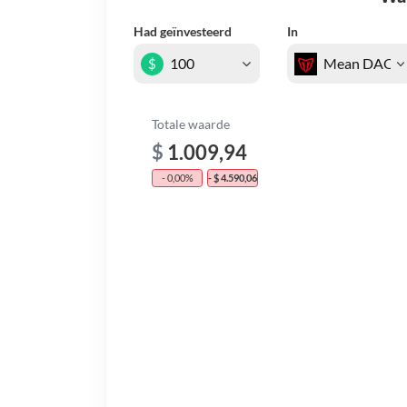
Had geïnvesteerd
In
$
Totale waarde
$
1.009,94
- 0,00%
- $ 4.590,06