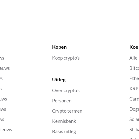
Kopen
Koe
uws
Koop crypto’s
Alle
ieuws
Bitc
ws
Eth
Uitleg
s
XRP
Over crypto’s
euws
Car
Personen
uws
Dog
Crypto termen
uws
Sola
Kennisbank
nieuws
Shib
Basis uitleg