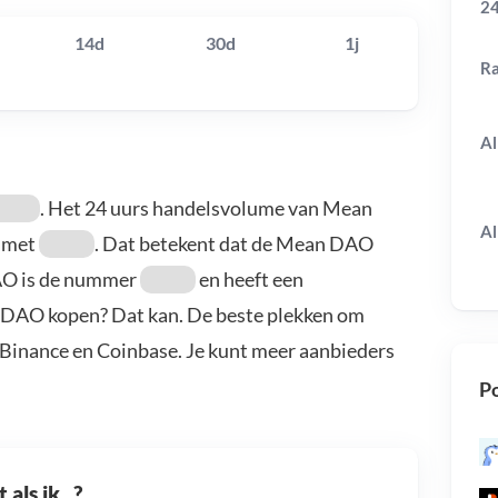
24
14d
30d
1j
R
Al
. Het 24 uurs handelsvolume van Mean
Al
met
. Dat betekent dat de Mean DAO
AO is de nummer
en heeft een
n DAO kopen? Dat kan. De beste plekken om
Binance en Coinbase. Je kunt meer aanbieders
Po
als ik...?