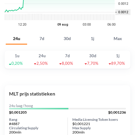
24u
7d
30d
1j
Max
1u
24u
7d
30d
1j
0,20%
2,50%
8,00%
7,70%
89,70%
MLT prijs statistieken
24u laag / hoog
$0,001205
$0,001236
Rang
Media Licensing Token koers
#4887
$0,001221
Circulating Supply
Max Supply
200mln
200mln