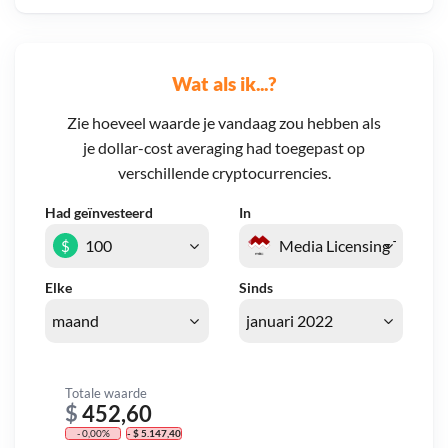
Wat als ik...?
Zie hoeveel waarde je vandaag zou hebben als
je dollar-cost averaging had toegepast op
verschillende cryptocurrencies.
Had geïnvesteerd
In
$
Elke
Sinds
Totale waarde
$
452,60
- 0,00%
- $ 5.147,40