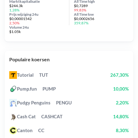
Marktkapitalisatie
All Time
high
$244.3k
$0,7289
1,28%
99,83%
Prijs wijziging
24u
All Time
low
$0,00001542
$0,0002656
2,50%
359,87%
Volume 24u
$1.05k
Populaire koersen
Tutorial
TUT
267,30%
Pump.fun
PUMP
10,00%
Pudgy Penguins
PENGU
2,20%
Cash Cat
CASHCAT
14,80%
Canton
CC
8,30%