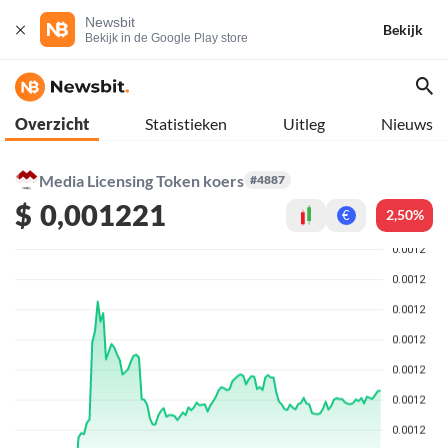
Newsbit
Bekijk
Bekijk in de Google Play store
Overzicht
Statistieken
Uitleg
Nieuws
Media Licensing Token koers
#4887
$
0,001221
2,50%
€