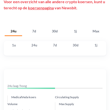
Voor een overzicht van alle andere crypto koersen, kunt u
terecht op de
koersenpagina
van Newsbit.
24u
7d
30d
1j
Max
1u
24u
7d
30d
1j
24u laag / hoog
MedicalVeda koers
Circulating Supply
Volume
Max Supply