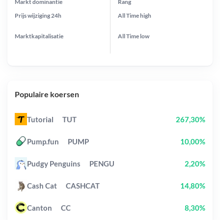
Markt dominantie
Rang
Prijs wijziging
24h
All Time
high
Marktkapitalisatie
All Time
low
Populaire koersen
Tutorial
TUT
267,30%
Pump.fun
PUMP
10,00%
Pudgy Penguins
PENGU
2,20%
Cash Cat
CASHCAT
14,80%
Canton
CC
8,30%