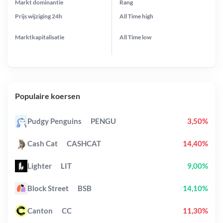
Markt dominantie
Rang
Prijs wijziging
24h
All Time
high
Marktkapitalisatie
All Time
low
Populaire koersen
Pudgy Penguins
PENGU
3,50%
Cash Cat
CASHCAT
14,40%
Lighter
LIT
9,00%
Block Street
BSB
14,10%
Canton
CC
11,30%