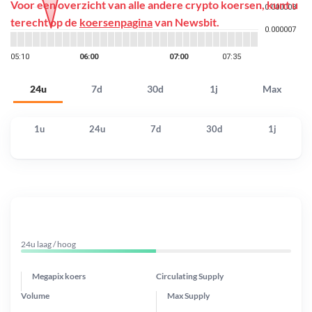
Voor een overzicht van alle andere crypto koersen, kunt u
terecht op de
koersenpagina
van Newsbit.
24u
7d
30d
1j
Max
1u
24u
7d
30d
1j
24u laag / hoog
Megapix koers
Circulating Supply
Volume
Max Supply