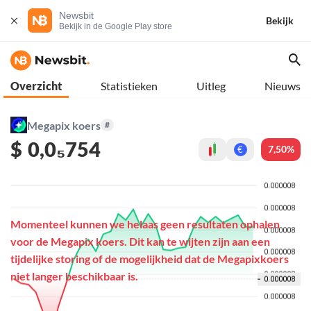
Newsbit
Bekijk
Bekijk in de Google Play store
Overzicht
Statistieken
Uitleg
Nieuws
Megapix koers
#
$
0,0₅754
7,50%
€
Momenteel kunnen we helaas geen resultaten ophalen
voor de Megapix koers. Dit kan te wijten zijn aan een
tijdelijke storing of de mogelijkheid dat de Megapixkoers
niet langer beschikbaar is.