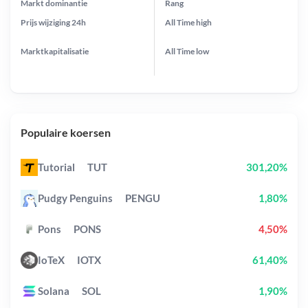
Markt dominantie
Rang
Prijs wijziging
24h
All Time
high
Marktkapitalisatie
All Time
low
Populaire koersen
Tutorial
TUT
301,20%
Pudgy Penguins
PENGU
1,80%
Pons
PONS
4,50%
IoTeX
IOTX
61,40%
Solana
SOL
1,90%