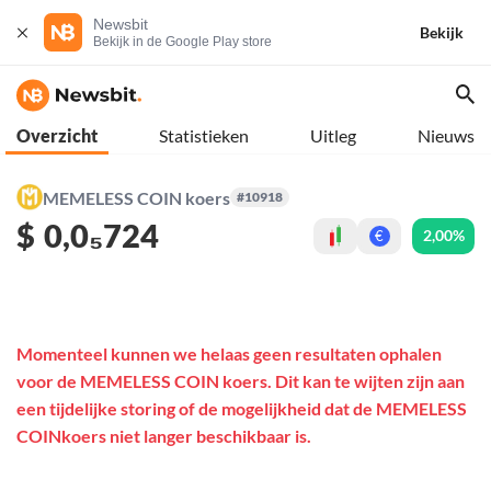
Newsbit
Bekijk
Bekijk in de Google Play store
Overzicht
Statistieken
Uitleg
Nieuws
MEMELESS COIN koers
#10918
$
0,0₅724
2,00%
€
Momenteel kunnen we helaas geen resultaten ophalen
voor de MEMELESS COIN koers. Dit kan te wijten zijn aan
een tijdelijke storing of de mogelijkheid dat de MEMELESS
COINkoers niet langer beschikbaar is.