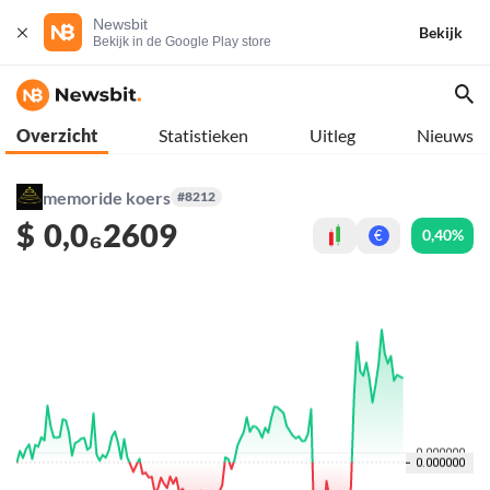
Newsbit
Bekijk
Bekijk in de Google Play store
Overzicht
Statistieken
Uitleg
Nieuws
memoride koers
#8212
$
0,0₆2609
0,40%
€