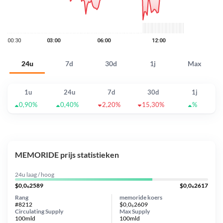
24u
7d
30d
1j
Max
1u
24u
7d
30d
1j
0,90%
0,40%
2,20%
15,30%
%
MEMORIDE prijs statistieken
24u laag / hoog
$0,0₆2589
$0,0₆2617
Rang
memoride koers
#8212
$0,0₆2609
Circulating Supply
Max Supply
100mld
100mld