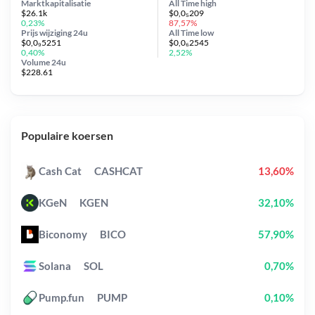
Marktkapitalisatie
All Time
high
$26.1k
$0,0₅209
0,23%
87,57%
Prijs wijziging
24u
All Time
low
$0,0₉5251
$0,0₆2545
0,40%
2,52%
Volume 24u
$228.61
Populaire koersen
Cash Cat
CASHCAT
13,60%
KGeN
KGEN
32,10%
Biconomy
BICO
57,90%
Solana
SOL
0,70%
Pump.fun
PUMP
0,10%