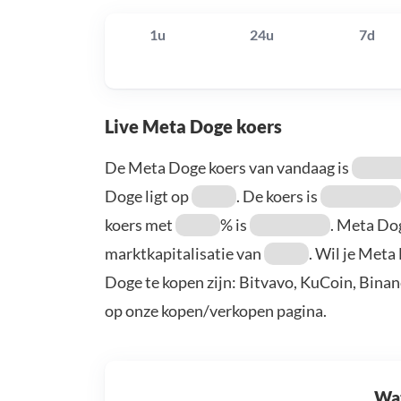
1u
24u
7d
Live Meta Doge koers
De Meta Doge koers van vandaag is
Doge ligt op
. De koers is
koers met
% is
. Meta Do
marktkapitalisatie van
. Wil je Met
Doge te kopen zijn: Bitvavo, KuCoin, Bina
op onze kopen/verkopen pagina.
Wat 