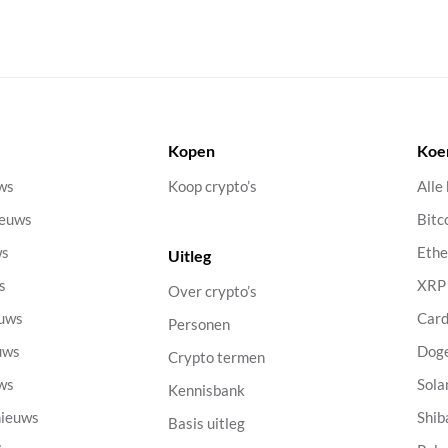
Kopen
Koe
uws
Koop crypto’s
Alle
ieuws
Bitc
ws
Eth
Uitleg
s
XRP
Over crypto’s
euws
Car
Personen
uws
Dog
Crypto termen
uws
Sola
Kennisbank
nieuws
Shib
Basis uitleg