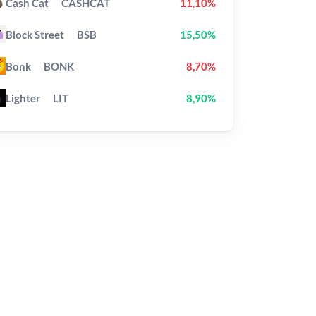
Cash Cat
CASHCAT
11,10%
Block Street
BSB
15,50%
Bonk
BONK
8,70%
Lighter
LIT
8,90%