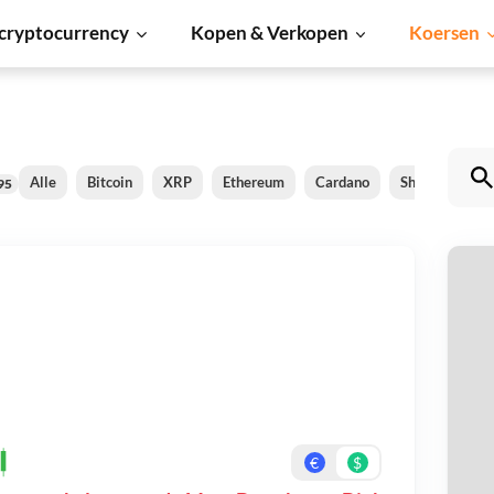
cryptocurrency
Kopen & Verkopen
Koersen
Alle
Bitcoin
XRP
Ethereum
Cardano
Shiba Inu
95
M
Be
On
€
$