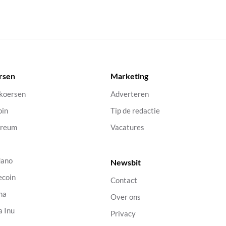
rsen
Marketing
 koersen
Adverteren
oin
Tip de redactie
ereum
Vacatures
dano
Newsbit
ecoin
Contact
na
Over ons
a Inu
Privacy