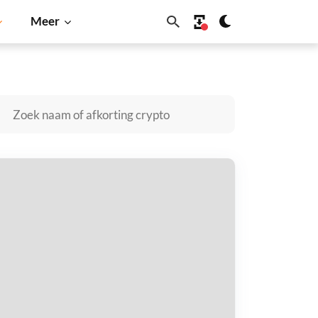
Meer
Dogecoin
Solana
BNB
eta Doge kopen
taal met
$
tvang