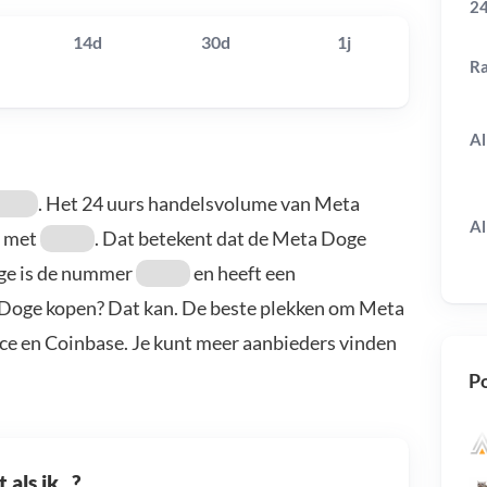
24
14d
30d
1j
R
Al
. Het 24 uurs handelsvolume van Meta
Al
met
. Dat betekent dat de Meta Doge
ge is de nummer
en heeft een
a Doge kopen? Dat kan. De beste plekken om Meta
nce en Coinbase. Je kunt meer aanbieders vinden
Po
als ik...?