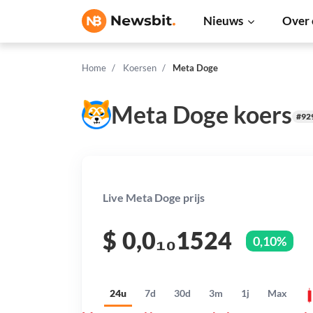
Nieuws
Over 
Home
Koersen
Meta Doge
Meta Doge koers
#92
Live Meta Doge prijs
$
0,0₁₀1524
0,10%
24u
7d
30d
3m
1j
Max