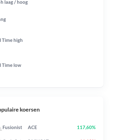
h laag / hoog
ang
l Time
high
l Time
low
pulaire koersen
Fusionist
ACE
117,60%