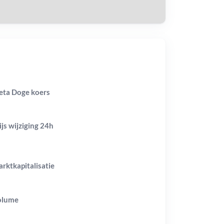
ta Doge koers
ijs wijziging
24h
rktkapitalisatie
olume