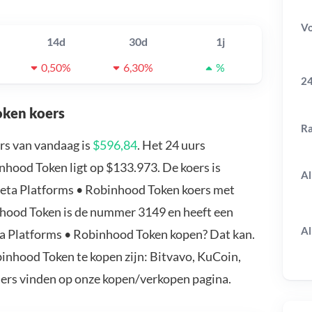
V
14d
30d
1j
0,50%
6,30%
%
24
oken koers
R
rs van vandaag is
$596,84
. Het 24 uurs
hood Token ligt op $133.973. De koers is
Al
Meta Platforms • Robinhood Token koers met
nhood Token is de nummer 3149 en heeft een
Al
ta Platforms • Robinhood Token kopen? Dat kan.
nhood Token te kopen zijn: Bitvavo, KuCoin,
ders vinden op onze kopen/verkopen pagina.