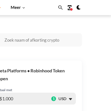
Meer
Cardano
Shiba Inu
Dogecoin
Solana
BNB
ta Platforms • Robinhood Token
open
taal met
$