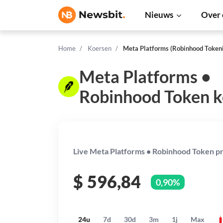
Nieuws
Over 
Home
Koersen
Meta Platforms (Robinhood Tokeni
Meta Platforms •
Robinhood Token k
Live Meta Platforms • Robinhood Token pr
$
596,84
0,90%
24u
7d
30d
3m
1j
Max