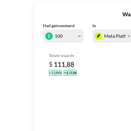
Wat 
Had geïnvesteerd
In
$
Totale waarde
$
111,88
+ 11,88%
+ $ 11,88