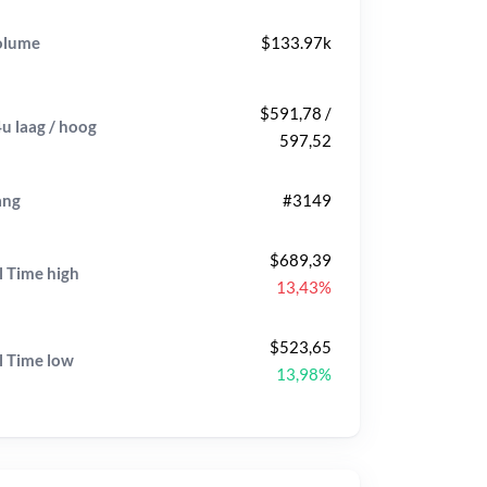
olume
$133.97k
$591,78 /
u laag / hoog
597,52
ang
#3149
$689,39
l Time
high
13,43%
$523,65
l Time
low
13,98%