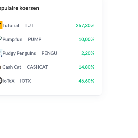
pulaire koersen
Tutorial
TUT
267,30%
Pump.fun
PUMP
10,00%
Pudgy Penguins
PENGU
2,20%
Cash Cat
CASHCAT
14,80%
IoTeX
IOTX
46,60%