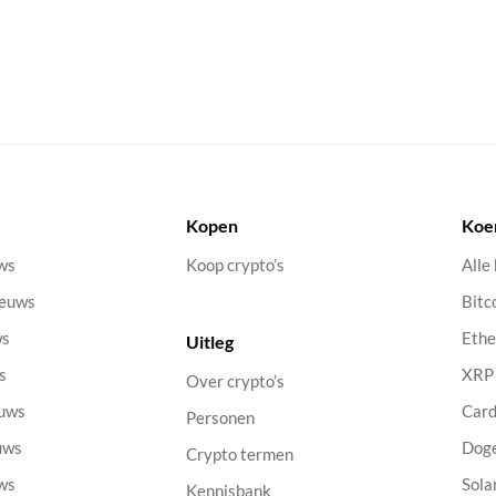
Kopen
Koe
uws
Koop crypto’s
Alle
ieuws
Bitc
ws
Eth
Uitleg
s
XRP
Over crypto’s
euws
Car
Personen
uws
Dog
Crypto termen
uws
Sola
Kennisbank