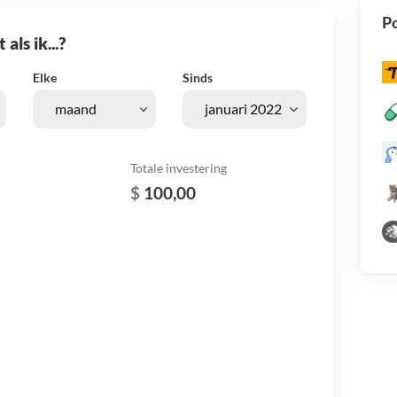
Po
als ik...?
Elke
Sinds
Totale investering
$
100,00