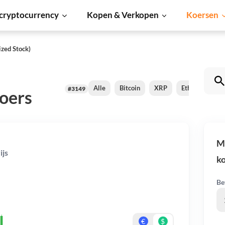
cryptocurrency
Kopen & Verkopen
Koersen
zed Stock)
Alle
Bitcoin
XRP
Ethereum
#3149
oers
Me
ijs
k
Be
€
$