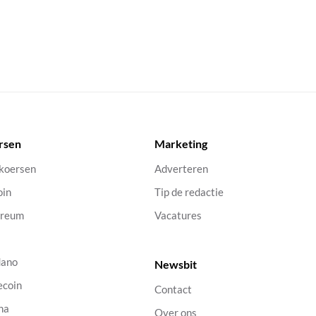
rsen
Marketing
 koersen
Adverteren
oin
Tip de redactie
ereum
Vacatures
dano
Newsbit
ecoin
Contact
na
Over ons