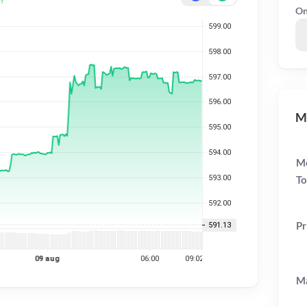
On
ME
Me
To
Pr
Ma