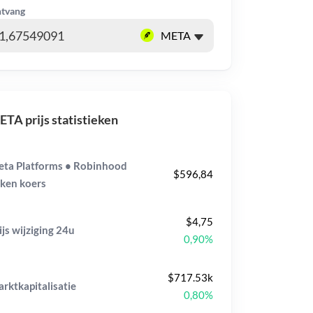
tvang
TA prijs statistieken
ta Platforms • Robinhood
$596,84
ken koers
$4,75
ijs wijziging
24u
0,90%
$717.53k
rktkapitalisatie
0,80%