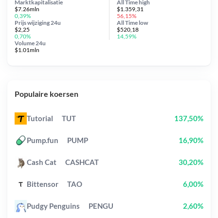
Marktkapitalisatie
All Time
high
$7.26mln
$1.359,31
0,39%
56,15%
Prijs wijziging
24u
All Time
low
$2,25
$520,18
0,70%
14,59%
Volume 24u
$1.01mln
Populaire koersen
Tutorial
TUT
137,50%
Pump.fun
PUMP
16,90%
Cash Cat
CASHCAT
30,20%
Bittensor
TAO
6,00%
Pudgy Penguins
PENGU
2,60%