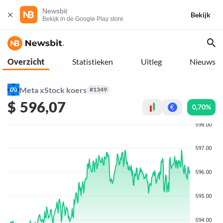
Newsbit
Bekijk
Bekijk in de Google Play store
Overzicht
Statistieken
Uitleg
Nieuws
Meta xStock koers
#1349
$
596,07
0,70%
€