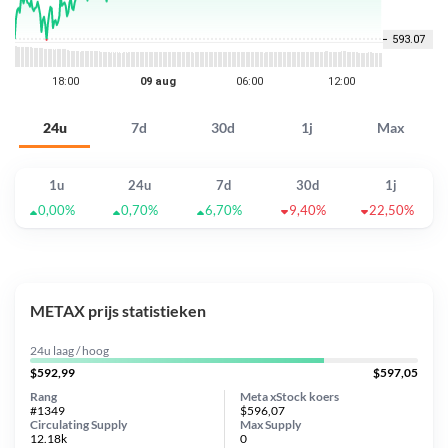
24u
7d
30d
1j
Max
1u
24u
7d
30d
1j
0,00%
0,70%
6,70%
9,40%
22,50%
METAX prijs statistieken
24u laag / hoog
$592,99
$597,05
Rang
Meta xStock koers
#1349
$596,07
Circulating Supply
Max Supply
12.18k
0