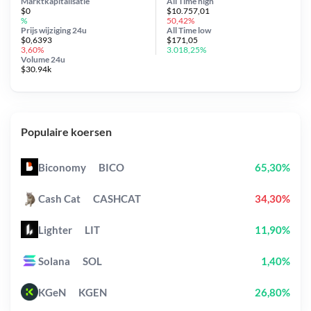
Marktkapitalisatie
All Time
high
$0
$10.757,01
%
50,42%
Prijs wijziging
24u
All Time
low
$0,6393
$171,05
3,60%
3.018,25%
Volume 24u
$30.94k
Populaire koersen
Biconomy
BICO
65,30%
Cash Cat
CASHCAT
34,30%
Lighter
LIT
11,90%
Solana
SOL
1,40%
KGeN
KGEN
26,80%