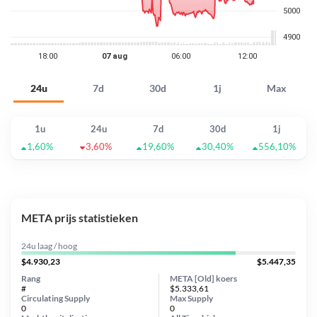
24u
7d
30d
1j
Max
1u
24u
7d
30d
1j
1,60%
3,60%
19,60%
30,40%
556,10%
META prijs statistieken
24u laag / hoog
$4.930,23
$5.447,35
Rang
META [Old] koers
#
$5.333,61
Circulating Supply
Max Supply
0
0