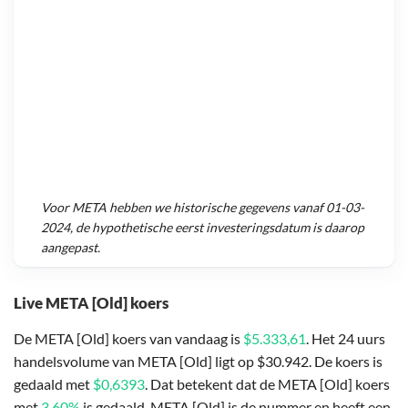
Voor
META
hebben we historische gegevens vanaf
01-03-
2024
, de hypothetische eerst investeringsdatum is daarop
aangepast.
Live META [Old] koers
De META [Old] koers van vandaag is
$5.333,61
. Het 24 uurs
handelsvolume van META [Old] ligt op $30.942. De koers is
gedaald met
$0,6393
. Dat betekent dat de META [Old] koers
met
3,60%
is gedaald. META [Old] is de nummer en heeft een