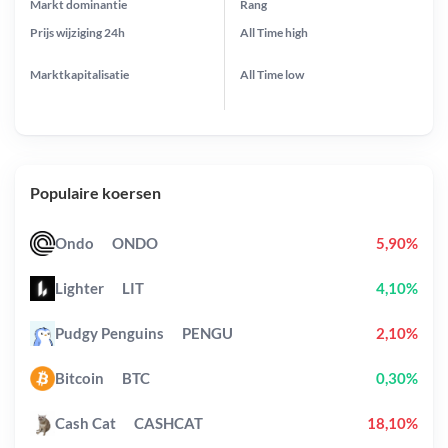
Markt dominantie
Rang
Prijs wijziging
24h
All Time
high
Marktkapitalisatie
All Time
low
Populaire koersen
Ondo
ONDO
5,90%
Lighter
LIT
4,10%
Pudgy Penguins
PENGU
2,10%
Bitcoin
BTC
0,30%
Cash Cat
CASHCAT
18,10%