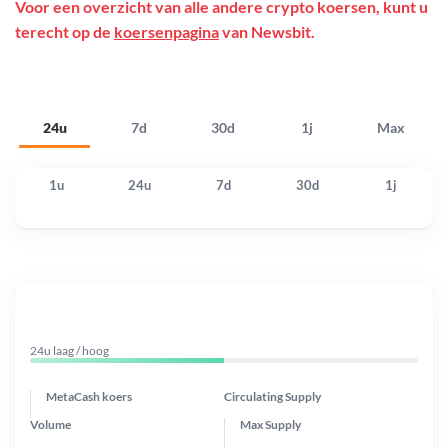
Voor een overzicht van alle andere crypto koersen, kunt u
terecht op de
koersenpagina
van Newsbit.
24u
7d
30d
1j
Max
1u
24u
7d
30d
1j
24u laag / hoog
MetaCash koers
Circulating Supply
Volume
Max Supply