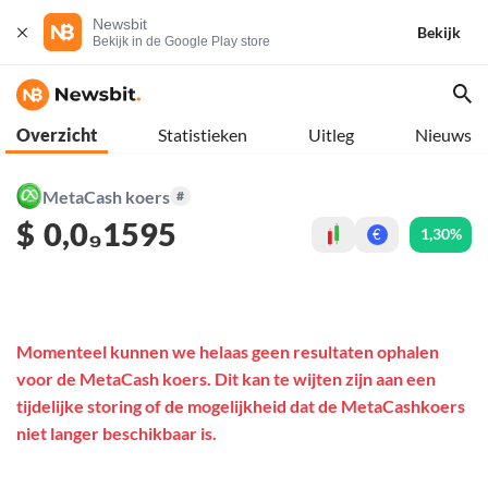
Newsbit
Bekijk
Bekijk in de Google Play store
Overzicht
Statistieken
Uitleg
Nieuws
MetaCash koers
#
$
0,0₉1595
1,30%
€
Momenteel kunnen we helaas geen resultaten ophalen
voor de MetaCash koers. Dit kan te wijten zijn aan een
tijdelijke storing of de mogelijkheid dat de MetaCashkoers
niet langer beschikbaar is.