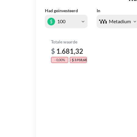
Had geïnvesteerd
In
$
Totale waarde
$
1.681,32
- 0,00%
- $ 3.918,68