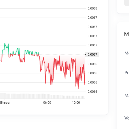
ME
Me
Pr
Ma
V