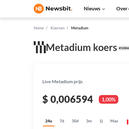
Nieuws
Over 
Home
Koersen
Metadium
Metadium koers
#1086
Live Metadium prijs
$
0,006594
1,00%
24u
7d
30d
3m
1j
Max