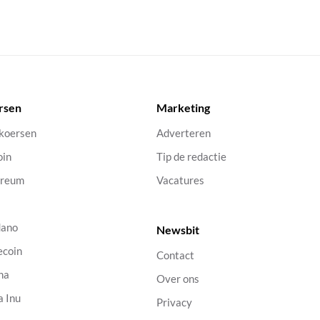
rsen
Marketing
 koersen
Adverteren
oin
Tip de redactie
ereum
Vacatures
dano
Newsbit
ecoin
Contact
na
Over ons
a Inu
Privacy