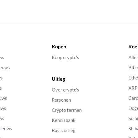
Kopen
Koe
uws
Koop crypto’s
Alle
ieuws
Bitc
ws
Eth
Uitleg
s
XRP
Over crypto’s
euws
Car
Personen
uws
Dog
Crypto termen
uws
Sola
Kennisbank
nieuws
Shib
Basis uitleg