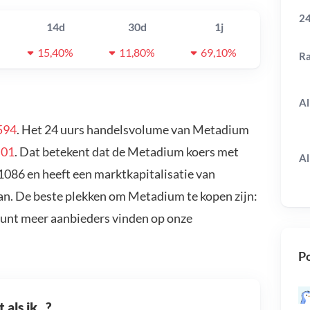
24
14d
30d
1j
15,40%
11,80%
69,10%
R
Al
594
. Het 24 uurs handelsvolume van Metadium
,01
. Dat betekent dat de Metadium koers met
Al
086 en heeft een marktkapitalisatie van
an. De beste plekken om Metadium te kopen zijn:
kunt meer aanbieders vinden op onze
Po
als ik...?