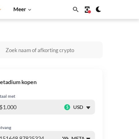
Meer
gecoin
Solana
BNB
etadium kopen
taal met
$
tvang