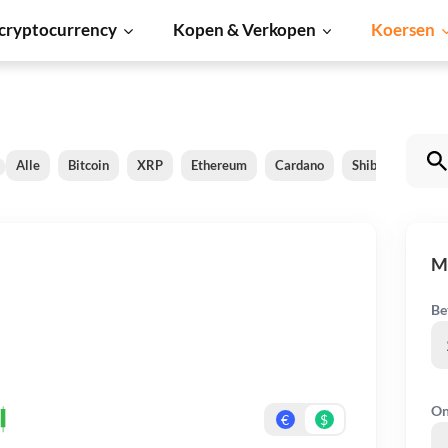
cryptocurrency
Kopen & Verkopen
Koersen
Alle
Bitcoin
XRP
Ethereum
Cardano
Shiba Inu
Do
M
Be
On
€
$