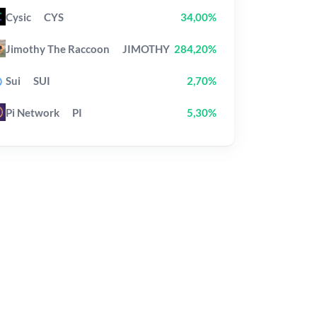
Cysic
CYS
34,00%
Jimothy The Raccoon
JIMOTHY
284,20%
Sui
SUI
2,70%
Pi Network
PI
5,30%