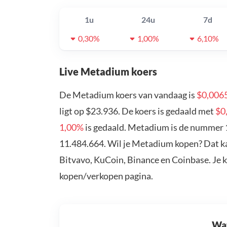
1u
24u
7d
0,30%
1,00%
6,10%
Live Metadium koers
De Metadium koers van vandaag is
$0,006
ligt op $23.936. De koers is gedaald met
$0
1,00%
is gedaald. Metadium is de nummer 1
11.484.664. Wil je Metadium kopen? Dat k
Bitvavo, KuCoin, Binance en Coinbase. Je 
kopen/verkopen pagina.
Wat 