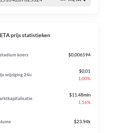
TA prijs statistieken
tadium koers
$0,006594
$0,01
ijs wijziging
24u
1,00%
$11.48mln
rktkapitalisatie
1,16%
olume
$23.94k