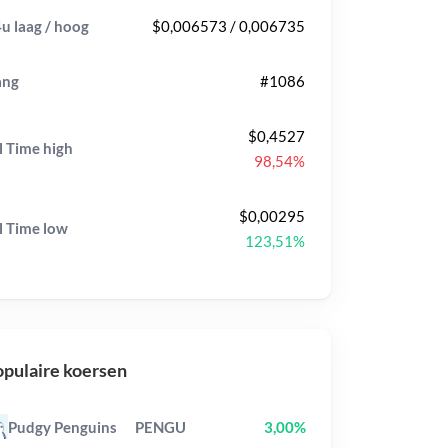
u laag / hoog
$0,006573 / 0,006735
ang
#1086
$0,4527
l Time
high
98,54%
$0,00295
l Time
low
123,51%
pulaire koersen
Pudgy Penguins
PENGU
3,00%