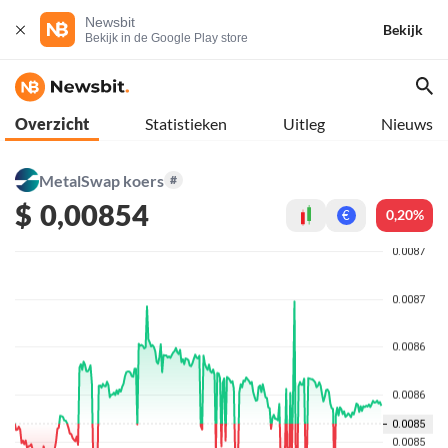
Newsbit
Bekijk
Bekijk in de Google Play store
Overzicht
Statistieken
Uitleg
Nieuws
MetalSwap koers
#
$
0,00854
0,20%
€