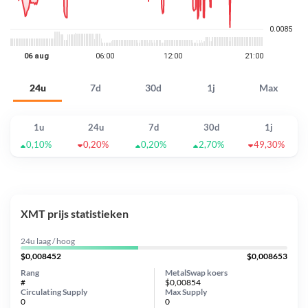
24u
7d
30d
1j
Max
1u
24u
7d
30d
1j
0,10%
0,20%
0,20%
2,70%
49,30%
XMT prijs statistieken
24u laag / hoog
$0,008452
$0,008653
Rang
MetalSwap koers
#
$0,00854
Circulating Supply
Max Supply
0
0