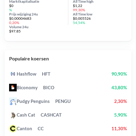
Marktkapitalisatie
All Time
high
$0
$1,22
%
99,30%
Prijs wijziging
24u
All Time
low
$0,00004683
$0,005526
0,20%
54,54%
Volume 24u
$97.85
Populaire koersen
Hashflow
HFT
90,90%
Biconomy
BICO
43,80%
Pudgy Penguins
PENGU
2,30%
Cash Cat
CASHCAT
5,90%
Canton
CC
11,30%