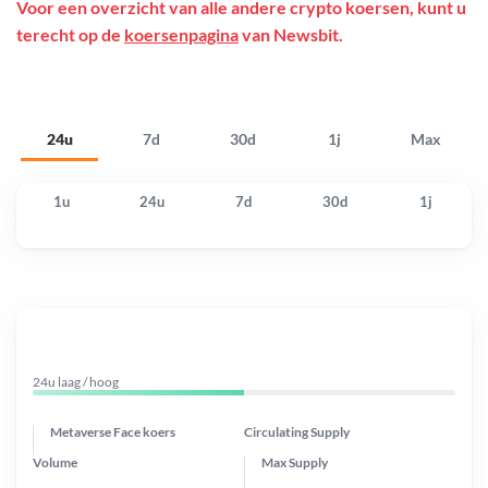
Voor een overzicht van alle andere crypto koersen, kunt u
terecht op de
koersenpagina
van Newsbit.
24u
7d
30d
1j
Max
1u
24u
7d
30d
1j
24u laag / hoog
Metaverse Face koers
Circulating Supply
Volume
Max Supply