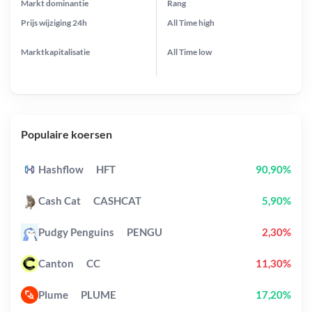
Markt dominantie
Rang
Prijs wijziging
24h
All Time
high
Marktkapitalisatie
All Time
low
Populaire koersen
Hashflow
HFT
90,90%
Cash Cat
CASHCAT
5,90%
Pudgy Penguins
PENGU
2,30%
Canton
CC
11,30%
Plume
PLUME
17,20%