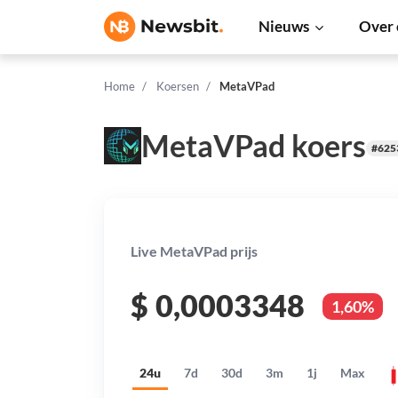
Nieuws
Over 
Home
Koersen
MetaVPad
MetaVPad koers
#625
Live MetaVPad prijs
$
0,0003348
1,60%
24u
7d
30d
3m
1j
Max