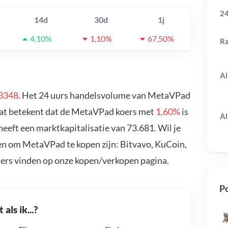
24
14d
30d
1j
4,10%
1,10%
67,50%
R
Al
3348
. Het 24 uurs handelsvolume van MetaVPad
Dat betekent dat de MetaVPad koers met
1,60%
is
Al
eft een marktkapitalisatie van 73.681. Wil je
n om MetaVPad te kopen zijn: Bitvavo, KuCoin,
ders vinden op onze kopen/verkopen pagina.
Po
als ik...?