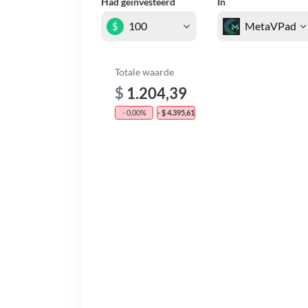
Had geïnvesteerd
In
$
Totale waarde
$
1.204,39
- 0,00%
- $ 4.395,61