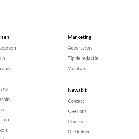
rsen
Marketing
 koersen
Adverteren
oin
Tip de redactie
ereum
Vacatures
dano
Newsbit
ecoin
Contact
na
Over ons
a Inu
Privacy
gon
Disclaimer