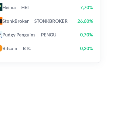
Heima
HEI
7,70%
StonkBroker
STONKBROKER
26,60%
Pudgy Penguins
PENGU
0,70%
Bitcoin
BTC
0,20%