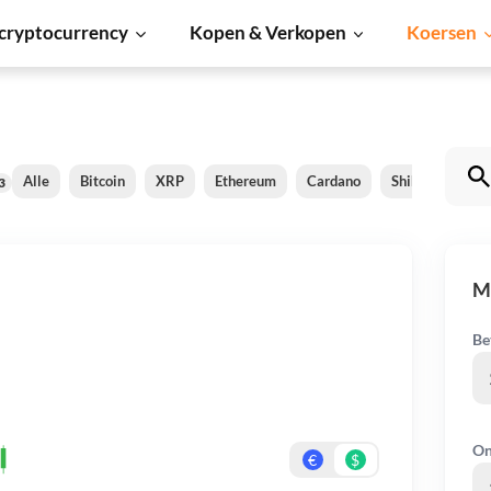
cryptocurrency
Kopen & Verkopen
Koersen
Alle
Bitcoin
XRP
Ethereum
Cardano
Shiba Inu
D
3
M
Be
On
€
$