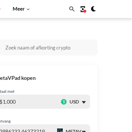
Meer
ogecoin
Solana
BNB
etaVPad kopen
taal met
$
tvang