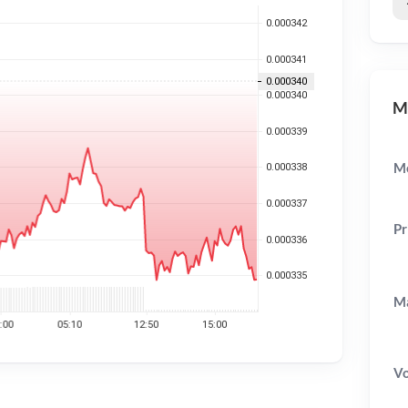
ME
Me
Pr
Ma
V