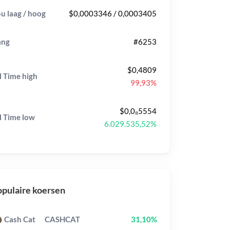
u laag / hoog
$0,0003346 / 0,0003405
ang
#6253
$0,4809
l Time
high
99,93%
$0,0₈5554
l Time
low
6.029.535,52%
pulaire koersen
Cash Cat
CASHCAT
31,10%