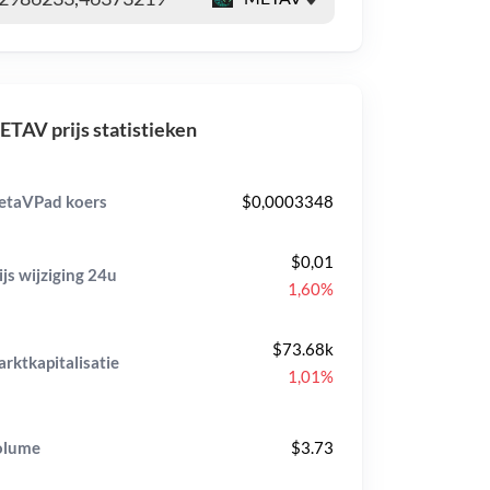
TAV prijs statistieken
taVPad koers
$0,0003348
$0,01
ijs wijziging
24u
1,60%
$73.68k
rktkapitalisatie
1,01%
olume
$3.73