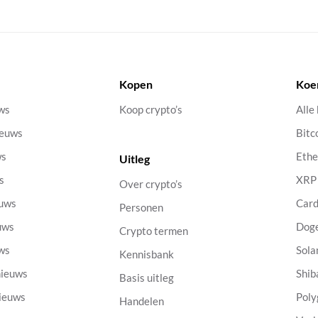
Kopen
Koe
uws
Koop crypto’s
Alle
ieuws
Bitc
ws
Eth
Uitleg
s
XRP
Over crypto’s
euws
Car
Personen
uws
Dog
Crypto termen
uws
Sola
Kennisbank
nieuws
Shib
Basis uitleg
nieuws
Poly
Handelen