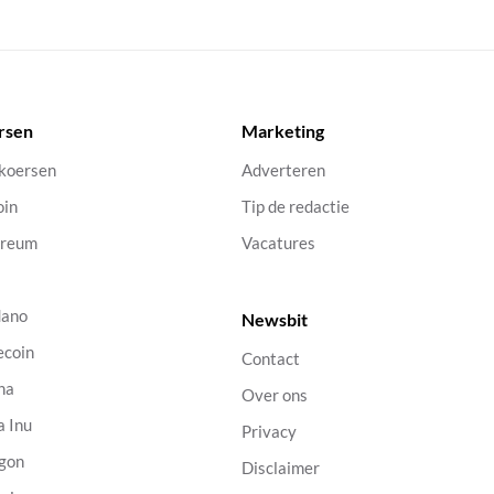
rsen
Marketing
 koersen
Adverteren
oin
Tip de redactie
ereum
Vacatures
dano
Newsbit
ecoin
Contact
na
Over ons
a Inu
Privacy
gon
Disclaimer