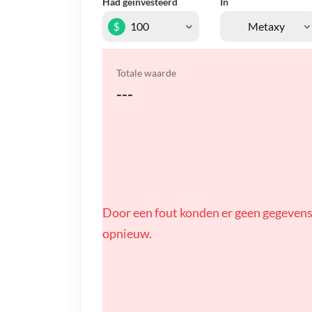
Had geïnvesteerd
In
$
Totale waarde
---
Door een fout konden er geen gegevens
opnieuw.