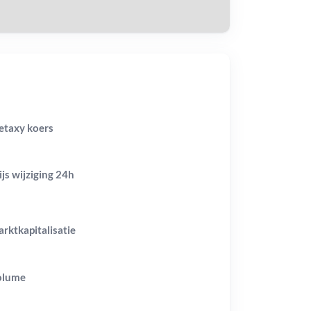
taxy koers
ijs wijziging
24h
rktkapitalisatie
olume