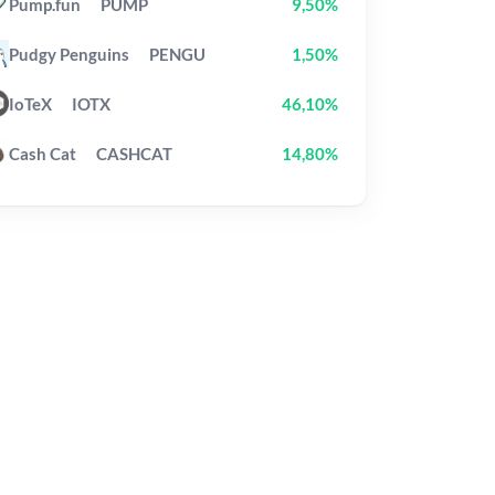
Pump.fun
PUMP
9,50%
Pudgy Penguins
PENGU
1,50%
IoTeX
IOTX
46,10%
Cash Cat
CASHCAT
14,80%