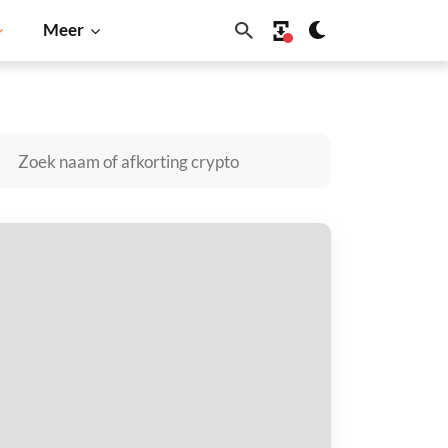
Meer
Solana
BNB
etaxy kopen
taal met
$
tvang