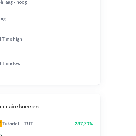
h laag / hoog
ang
l Time
high
l Time
low
pulaire koersen
Tutorial
TUT
287,70%