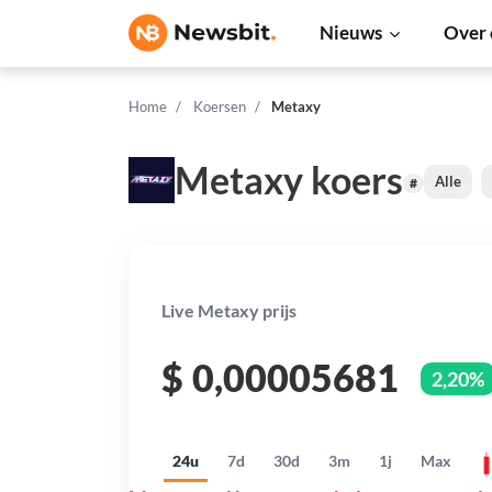
Nieuws
Over 
Home
Koersen
Metaxy
Metaxy koers
Alle
#
Live Metaxy prijs
$
0,00005681
2,20%
24u
7d
30d
3m
1j
Max