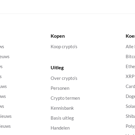
Kopen
Koe
uws
Koop crypto’s
Alle
ieuws
Bitc
ws
Eth
Uitleg
s
XRP
Over crypto’s
euws
Car
Personen
uws
Dog
Crypto termen
uws
Sola
Kennisbank
nieuws
Shib
Basis uitleg
nieuws
Poly
Handelen