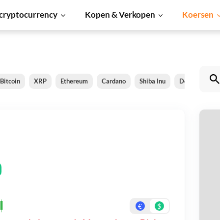
cryptocurrency
Kopen & Verkopen
Koersen
Bitcoin
XRP
Ethereum
Cardano
Shiba Inu
Dogecoin
M
Be
On
€
$