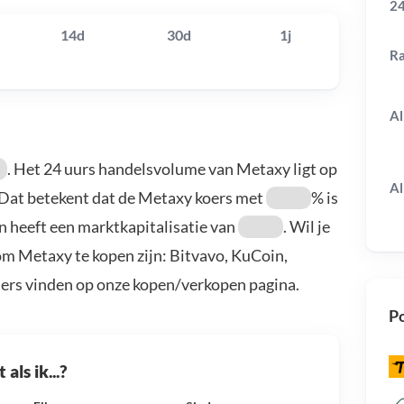
24
14d
30d
1j
R
Al
. Het 24 uurs handelsvolume van Metaxy ligt op
Al
 Dat betekent dat de Metaxy koers met
% is
n heeft een marktkapitalisatie van
. Wil je
m Metaxy te kopen zijn: Bitvavo, KuCoin,
ders vinden op onze kopen/verkopen pagina.
Po
als ik...?