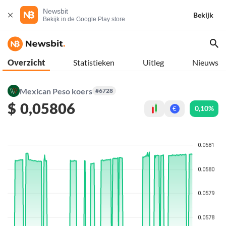
Newsbit
Bekijk
Bekijk in de Google Play store
Overzicht
Statistieken
Uitleg
Nieuws
Mexican Peso koers
#6728
$
0,05806
0,10%
€