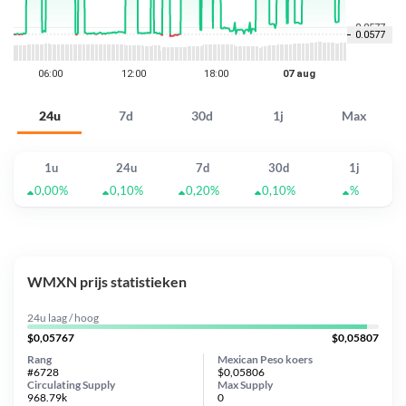
24u
7d
30d
1j
Max
1u
24u
7d
30d
1j
0,00%
0,10%
0,20%
0,10%
%
WMXN prijs statistieken
24u laag / hoog
$0,05767
$0,05807
Rang
Mexican Peso koers
#6728
$0,05806
Circulating Supply
Max Supply
968.79k
0