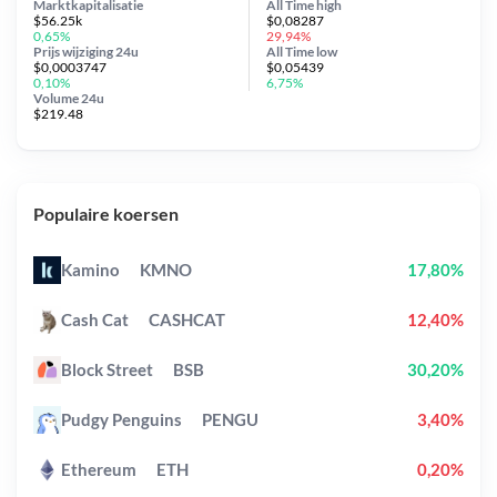
Marktkapitalisatie
All Time
high
$56.25k
$0,08287
0,65%
29,94%
Prijs wijziging
24u
All Time
low
$0,0003747
$0,05439
0,10%
6,75%
Volume 24u
$219.48
Populaire koersen
Kamino
KMNO
17,80%
Cash Cat
CASHCAT
12,40%
Block Street
BSB
30,20%
Pudgy Penguins
PENGU
3,40%
Ethereum
ETH
0,20%