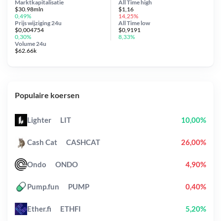
Marktkapitalisatie
All Time
high
$30.98mln
$1,16
0,49%
14,25%
Prijs wijziging
24u
All Time
low
$0,004754
$0,9191
0,30%
8,33%
Volume 24u
$62.66k
Populaire koersen
Lighter
LIT
10,00%
Cash Cat
CASHCAT
26,00%
Ondo
ONDO
4,90%
Pump.fun
PUMP
0,40%
Ether.fi
ETHFI
5,20%