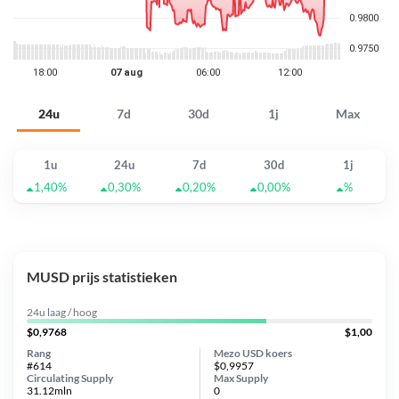
24u
7d
30d
1j
Max
1u
24u
7d
30d
1j
1,40%
0,30%
0,20%
0,00%
%
MUSD prijs statistieken
24u laag / hoog
$0,9768
$1,00
Rang
Mezo USD koers
#614
$0,9957
Circulating Supply
Max Supply
31.12mln
0