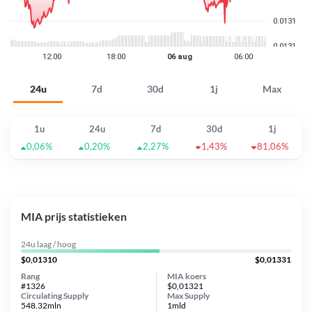
24u
7d
30d
1j
Max
1u
24u
7d
30d
1j
0,06%
0,20%
2,27%
1,43%
81,06%
MIA prijs statistieken
24u laag / hoog
$0,01310
$0,01331
Rang
MIA koers
#1326
$0,01321
Circulating Supply
Max Supply
548.32mln
1mld