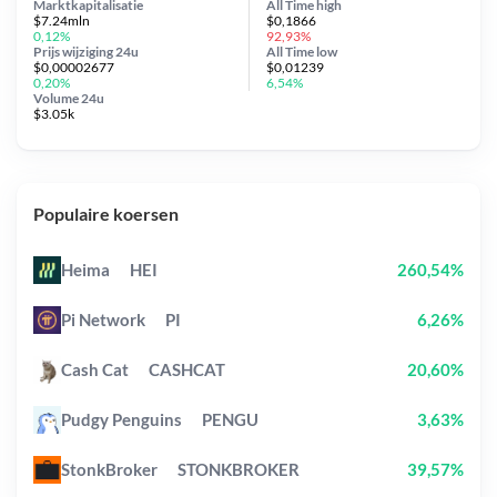
Marktkapitalisatie
All Time
high
$7.24mln
$0,1866
0,12%
92,93%
Prijs wijziging
24u
All Time
low
$0,00002677
$0,01239
0,20%
6,54%
Volume 24u
$3.05k
Populaire koersen
Heima
HEI
260,54%
Pi Network
PI
6,26%
Cash Cat
CASHCAT
20,60%
Pudgy Penguins
PENGU
3,63%
StonkBroker
STONKBROKER
39,57%