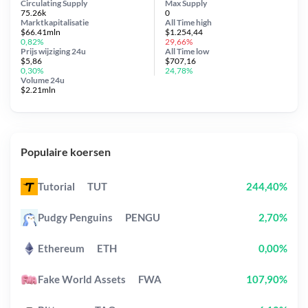
Circulating Supply
Max Supply
75.26k
0
Marktkapitalisatie
All Time
high
$66.41mln
$1.254,44
0,82%
29,66%
Prijs wijziging
24u
All Time
low
$5,86
$707,16
0,30%
24,78%
Volume 24u
$2.21mln
Populaire koersen
Tutorial
TUT
244,40%
Pudgy Penguins
PENGU
2,70%
Ethereum
ETH
0,00%
Fake World Assets
FWA
107,90%