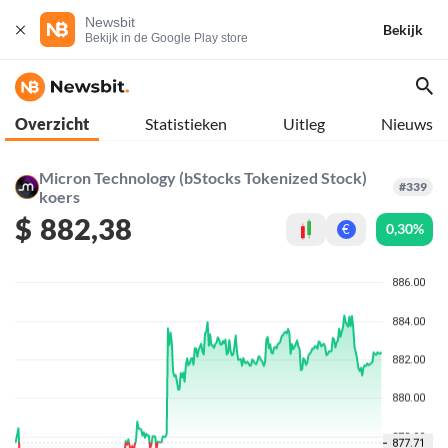
Newsbit
Bekijk
Bekijk in de Google Play store
Overzicht
Statistieken
Uitleg
Nieuws
Micron Technology (bStocks Tokenized Stock)
#339
koers
$
882,38
0,30%
€