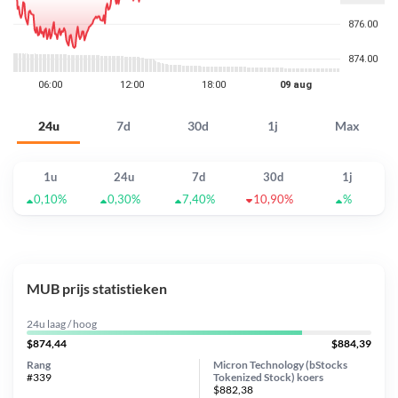
24u
7d
30d
1j
Max
1u
24u
7d
30d
1j
0,10%
0,30%
7,40%
10,90%
%
MUB prijs statistieken
24u laag / hoog
$874,44
$884,39
Rang
Micron Technology (bStocks
#339
Tokenized Stock) koers
$882,38