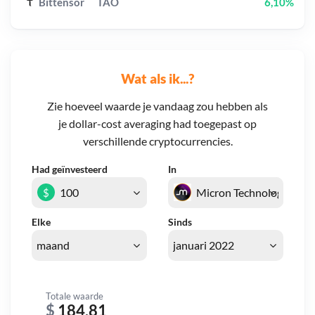
Bittensor
TAO
6,10%
Wat als ik...?
Zie hoeveel waarde je vandaag zou hebben als
je dollar-cost averaging had toegepast op
verschillende cryptocurrencies.
Had geïnvesteerd
In
$
Elke
Sinds
Totale waarde
$
184,81