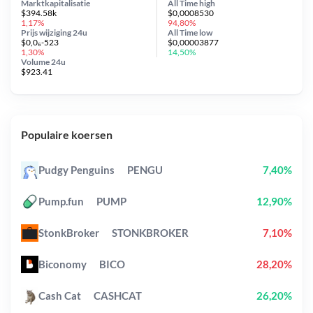
Marktkapitalisatie
All Time
high
$394.58k
$0,0008530
1,17%
94,80%
Prijs wijziging
24u
All Time
low
$0,0₆-523
$0,00003877
1,30%
14,50%
Volume 24u
$923.41
Populaire koersen
Pudgy Penguins
PENGU
7,40%
Pump.fun
PUMP
12,90%
StonkBroker
STONKBROKER
7,10%
Biconomy
BICO
28,20%
Cash Cat
CASHCAT
26,20%