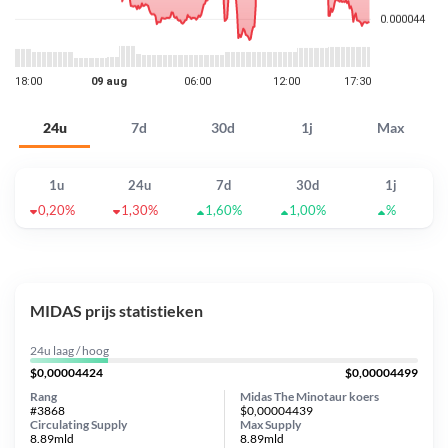
24u
7d
30d
1j
Max
1u
24u
7d
30d
1j
0,20%
1,30%
1,60%
1,00%
%
MIDAS prijs statistieken
24u laag / hoog
$0,00004424
$0,00004499
Rang
Midas The Minotaur koers
#3868
$0,00004439
Circulating Supply
Max Supply
8.89mld
8.89mld