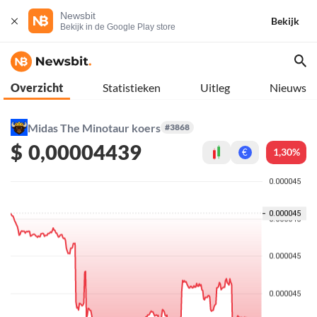
Newsbit
Bekijk
Bekijk in de Google Play store
Overzicht
Statistieken
Uitleg
Nieuws
Midas The Minotaur koers
#3868
$
0,00004439
1,30%
€