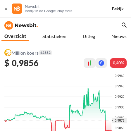
Newsbit
Bekijk
Bekijk in de Google Play store
Overzicht
Statistieken
Uitleg
Nieuws
Million koers
#2852
$
0,9856
0,40%
€