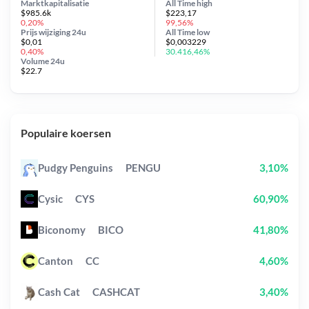
Marktkapitalisatie
All Time
high
$985.6k
$223,17
0,20%
99,56%
Prijs wijziging
24u
All Time
low
$0,01
$0,003229
0,40%
30.416,46%
Volume 24u
$22.7
Populaire koersen
Pudgy Penguins
PENGU
3,10%
Cysic
CYS
60,90%
Biconomy
BICO
41,80%
Canton
CC
4,60%
Cash Cat
CASHCAT
3,40%