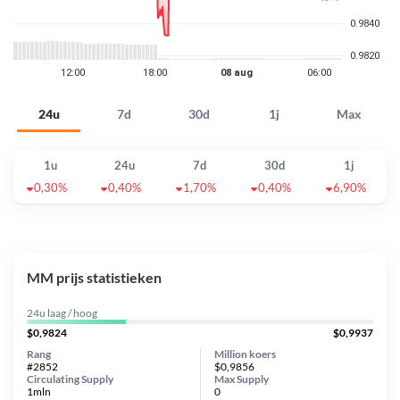
24u
7d
30d
1j
Max
1u
24u
7d
30d
1j
0,30%
0,40%
1,70%
0,40%
6,90%
MM prijs statistieken
24u laag / hoog
$0,9824
$0,9937
Rang
Million koers
#2852
$0,9856
Circulating Supply
Max Supply
1mln
0