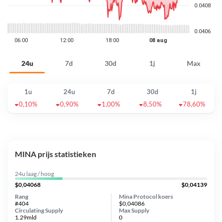
24u
7d
30d
1j
Max
1u
24u
7d
30d
1j
0,10%
0,90%
1,00%
8,50%
78,60%
MINA prijs statistieken
24u laag / hoog
$0,04068
$0,04139
Rang
Mina Protocol koers
#404
$0,04086
Circulating Supply
Max Supply
1.29mld
0