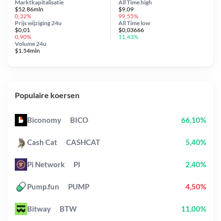
Marktkapitalisatie
All Time
high
$52.86mln
$9,09
0,32%
99,55%
Prijs wijziging
24u
All Time
low
$0,01
$0,03666
0,90%
11,43%
Volume 24u
$1.54mln
Populaire koersen
Biconomy
BICO
66,10%
Cash Cat
CASHCAT
5,40%
Pi Network
PI
2,40%
Pump.fun
PUMP
4,50%
Bitway
BTW
11,00%