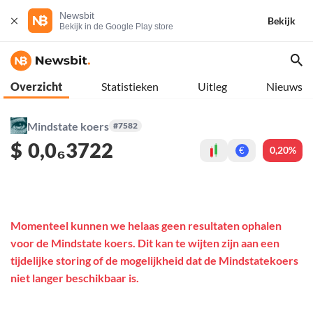
Newsbit
Bekijk
Bekijk in de Google Play store
Overzicht
Statistieken
Uitleg
Nieuws
Mindstate koers
#7582
$
0,0₆3722
0,20%
€
Momenteel kunnen we helaas geen resultaten ophalen
voor de Mindstate koers. Dit kan te wijten zijn aan een
tijdelijke storing of de mogelijkheid dat de Mindstatekoers
niet langer beschikbaar is.