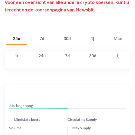
Voor een overzicht van alle andere crypto koersen, kunt u
terecht op de
koersenpagina
van Newsbit.
24u
7d
30d
1j
Max
1u
24u
7d
30d
1j
24u laag / hoog
Mindstate koers
Circulating Supply
Volume
Max Supply