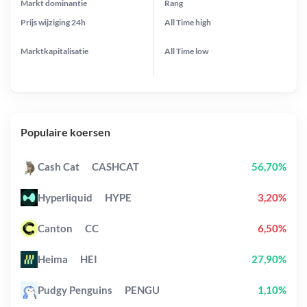
Markt dominantie
Rang
Prijs wijziging
24h
All Time
high
Marktkapitalisatie
All Time
low
Populaire koersen
Cash Cat
CASHCAT
56,70%
Hyperliquid
HYPE
3,20%
Canton
CC
6,50%
Heima
HEI
27,90%
Pudgy Penguins
PENGU
1,10%