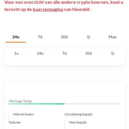
Voor een overzicht van alle andere crypto koersen, kunt u
terecht op de
koersenpagina
van Newsbit.
24u
7d
30d
1j
Max
1u
24u
7d
30d
1j
24u laag / hoog
Miss AI koers
Circulating Supply
Volume
Max Supply