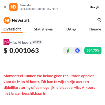
Newsbit
Bekijk
Bekijk in de Google Play store
Overzicht
Statistieken
Uitleg
Nieuws
Miss AI koers
#3391
$
0,001063
354,70%
€
Momenteel kunnen we helaas geen resultaten ophalen
voor de Miss AI koers. Dit kan te wijten zijn aan een
tijdelijke storing of de mogelijkheid dat de Miss AIkoers
niet langer beschikbaar is.