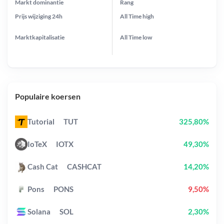
Markt dominantie
Rang
Prijs wijziging
24h
All Time
high
Marktkapitalisatie
All Time
low
Populaire koersen
Tutorial
TUT
325,80%
IoTeX
IOTX
49,30%
Cash Cat
CASHCAT
14,20%
Pons
PONS
9,50%
Solana
SOL
2,30%