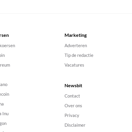
rsen
Marketing
 koersen
Adverteren
oin
Tip de redactie
ereum
Vacatures
dano
Newsbit
ecoin
Contact
na
Over ons
a Inu
Privacy
gon
Disclaimer