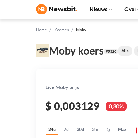
Nieuws
Over 
Home
Koersen
Moby
Moby koers
Alle
#5320
Live Moby prijs
$
0,003129
0,30%
24u
7d
30d
3m
1j
Max