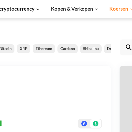
cryptocurrency
Kopen & Verkopen
Koersen
Bitcoin
XRP
Ethereum
Cardano
Shiba Inu
Dogecoin
M
Be
On
€
$