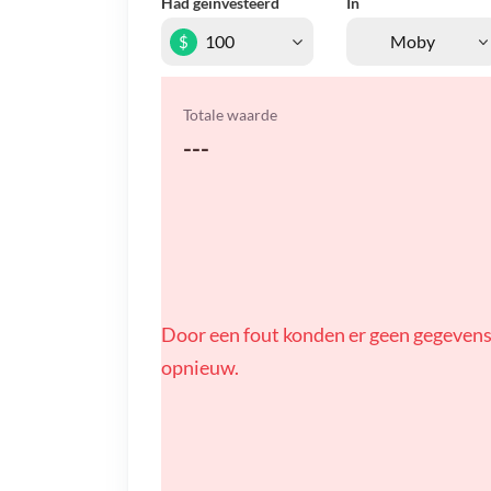
Had geïnvesteerd
In
$
Totale waarde
---
Door een fout konden er geen gegevens
opnieuw.