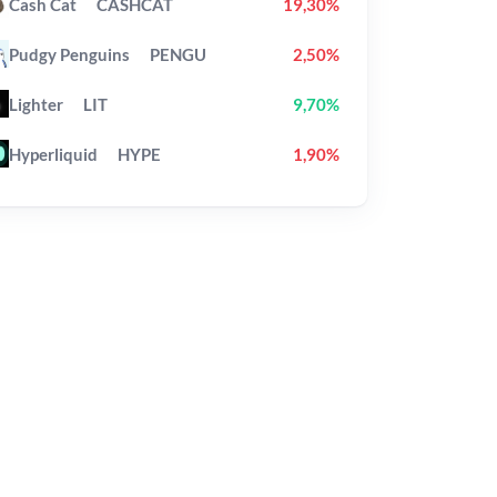
Cash Cat
CASHCAT
19,30%
Pudgy Penguins
PENGU
2,50%
Lighter
LIT
9,70%
Hyperliquid
HYPE
1,90%