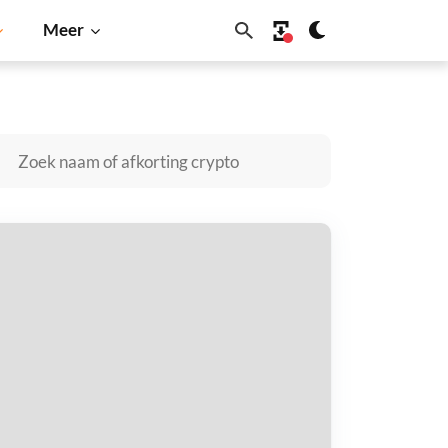
Meer
Solana
BNB
oby kopen
taal met
$
tvang