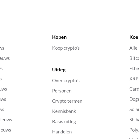
Kopen
Koe
uws
Koop crypto’s
Alle
ieuws
Bitc
ws
Eth
Uitleg
s
XRP
Over crypto’s
euws
Car
Personen
uws
Dog
Crypto termen
uws
Sola
Kennisbank
nieuws
Shib
Basis uitleg
nieuws
Poly
Handelen