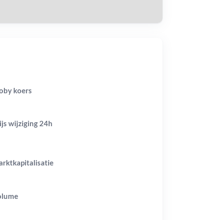
by koers
ijs wijziging
24h
rktkapitalisatie
olume