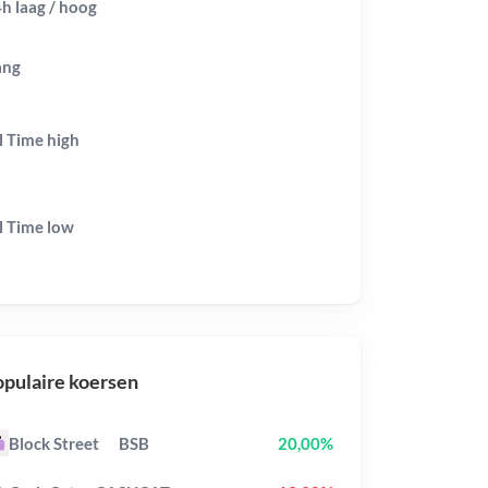
h laag / hoog
ang
l Time
high
l Time
low
pulaire koersen
Block Street
BSB
20,00%