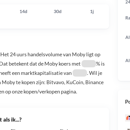
24
14d
30d
1j
R
Al
. Het 24 uurs handelsvolume van Moby ligt op
Al
 Dat betekent dat de Moby koers met
% is
heeft een marktkapitalisatie van
. Wil je
 Moby te kopen zijn: Bitvavo, KuCoin, Binance
en op onze kopen/verkopen pagina.
Po
als ik...?