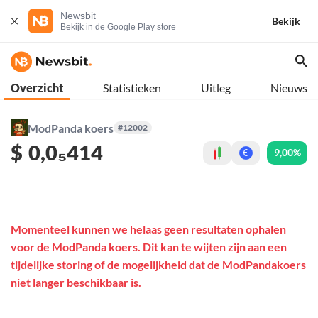
Newsbit
Bekijk
Bekijk in de Google Play store
Overzicht
Statistieken
Uitleg
Nieuws
ModPanda koers
#12002
$
0,0₅414
9,00%
€
Momenteel kunnen we helaas geen resultaten ophalen
voor de ModPanda koers. Dit kan te wijten zijn aan een
tijdelijke storing of de mogelijkheid dat de ModPandakoers
niet langer beschikbaar is.