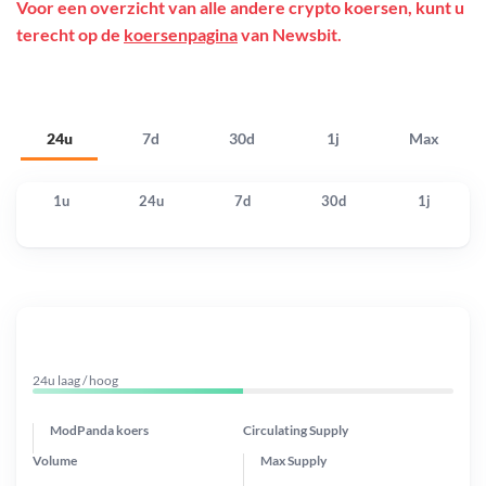
Voor een overzicht van alle andere crypto koersen, kunt u
terecht op de
koersenpagina
van Newsbit.
24u
7d
30d
1j
Max
1u
24u
7d
30d
1j
24u laag / hoog
ModPanda koers
Circulating Supply
Volume
Max Supply