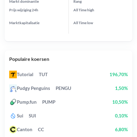
Markt dominantie
Rang
Prijs wijziging
24h
All Time
high
Marktkapitalisatie
All Time
low
Populaire koersen
Tutorial
TUT
196,70%
Pudgy Penguins
PENGU
1,50%
Pump.fun
PUMP
10,50%
Sui
SUI
0,10%
Canton
CC
6,80%