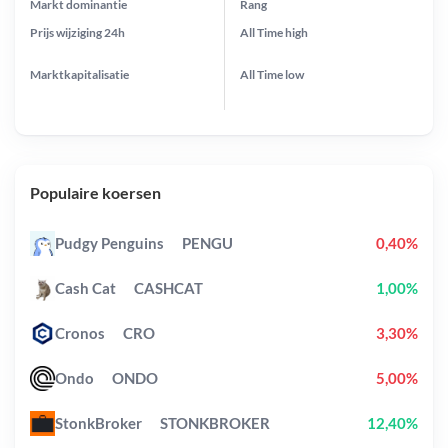
Markt dominantie
Rang
Prijs wijziging
24h
All Time
high
Marktkapitalisatie
All Time
low
Populaire koersen
Pudgy Penguins
PENGU
0,40%
Cash Cat
CASHCAT
1,00%
Cronos
CRO
3,30%
Ondo
ONDO
5,00%
StonkBroker
STONKBROKER
12,40%