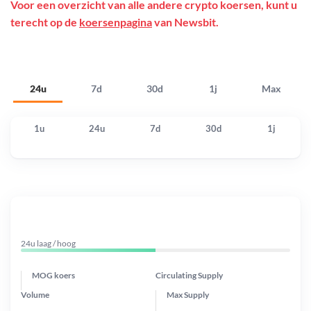
Voor een overzicht van alle andere crypto koersen, kunt u
terecht op de
koersenpagina
van Newsbit.
24u
7d
30d
1j
Max
1u
24u
7d
30d
1j
24u laag / hoog
MOG koers
Circulating Supply
Volume
Max Supply