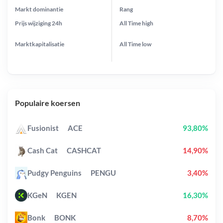
Markt dominantie
Rang
Prijs wijziging
24h
All Time
high
Marktkapitalisatie
All Time
low
Populaire koersen
Fusionist
ACE
93,80%
Cash Cat
CASHCAT
14,90%
Pudgy Penguins
PENGU
3,40%
KGeN
KGEN
16,30%
Bonk
BONK
8,70%