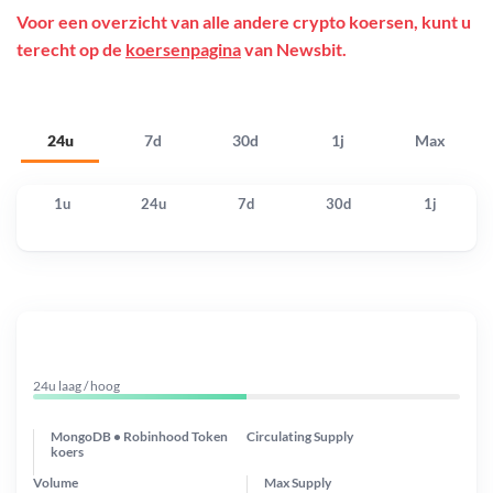
Voor een overzicht van alle andere crypto koersen, kunt u
terecht op de
koersenpagina
van Newsbit.
24u
7d
30d
1j
Max
1u
24u
7d
30d
1j
24u laag / hoog
MongoDB • Robinhood Token
Circulating Supply
koers
Volume
Max Supply