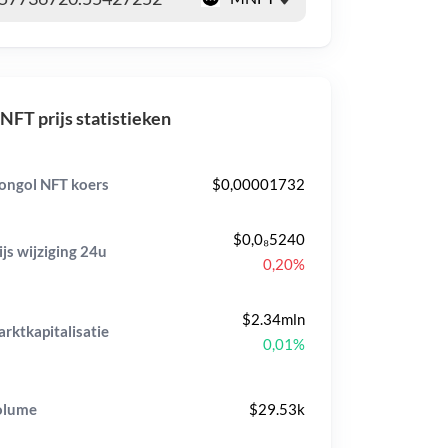
FT prijs statistieken
ngol NFT koers
$0,00001732
$0,0₈5240
ijs wijziging
24u
0,20%
$2.34mln
rktkapitalisatie
0,01%
olume
$29.53k