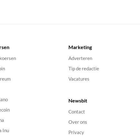
rsen
Marketing
 koersen
Adverteren
oin
Tip de redactie
ereum
Vacatures
dano
Newsbit
ecoin
Contact
na
Over ons
a Inu
Privacy