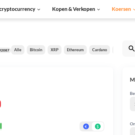
cryptocurrency
Kopen & Verkopen
Koersen
Alle
Bitcoin
XRP
Ethereum
Cardano
Shiba Inu
#2087
M
Be
On
€
$