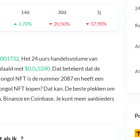
24
14d
30d
1j
1,70%
20,50%
37,90%
R
Al
0001732
. Het 24 uurs handelsvolume van
edaald met
$0,0₈5240
. Dat betekent dat de
Al
Mongol NFT is de nummer 2087 en heeft een
Mongol NFT kopen? Dat kan. De beste plekken om
, Binance en Coinbase. Je kunt meer aanbieders
Po
als ik...?