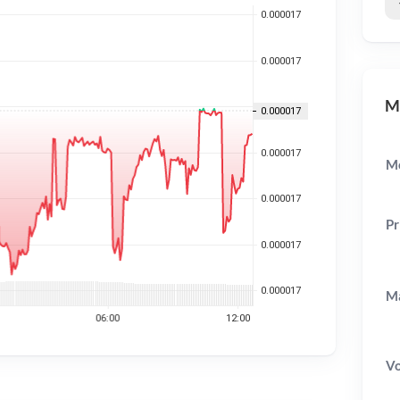
MN
Mo
Pr
Ma
V