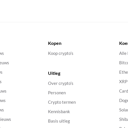
Kopen
Koe
uws
Koop crypto’s
Alle
ieuws
Bitc
ws
Eth
Uitleg
s
XRP
Over crypto’s
euws
Car
Personen
uws
Dog
Crypto termen
uws
Sola
Kennisbank
nieuws
Shib
Basis uitleg