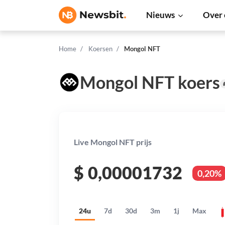
Nieuws
Over 
Home
Koersen
Mongol NFT
Mongol NFT koers
Live Mongol NFT prijs
$
0,00001732
0,20%
24u
7d
30d
3m
1j
Max