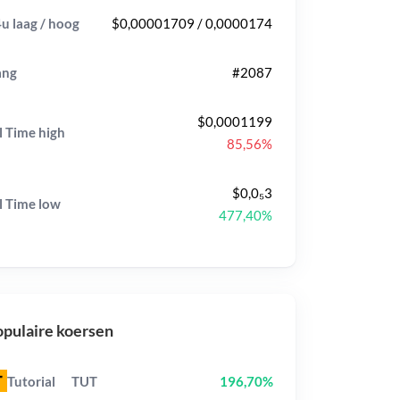
u laag / hoog
$0,00001709 / 0,0000174
ang
#2087
$0,0001199
l Time
high
85,56%
$0,0₅3
l Time
low
477,40%
pulaire koersen
Tutorial
TUT
196,70%