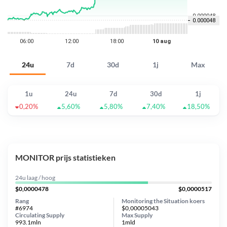
24u
7d
30d
1j
Max
1u
24u
7d
30d
1j
0,20%
5,60%
5,80%
7,40%
18,50%
MONITOR prijs statistieken
24u laag / hoog
$0,0000478
$0,0000517
Rang
Monitoring the Situation koers
#6974
$0,00005043
Circulating Supply
Max Supply
993.1mln
1mld