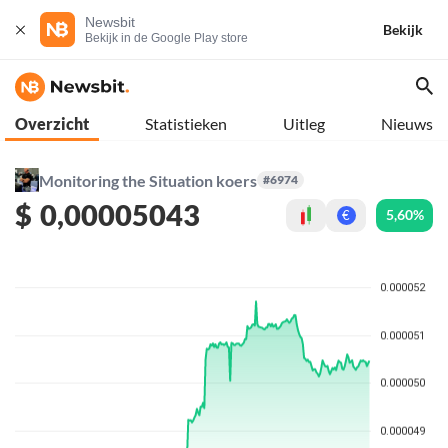
Newsbit
Bekijk
Bekijk in de Google Play store
Overzicht
Statistieken
Uitleg
Nieuws
Monitoring the Situation koers
#6974
$
0,00005043
5,60%
€