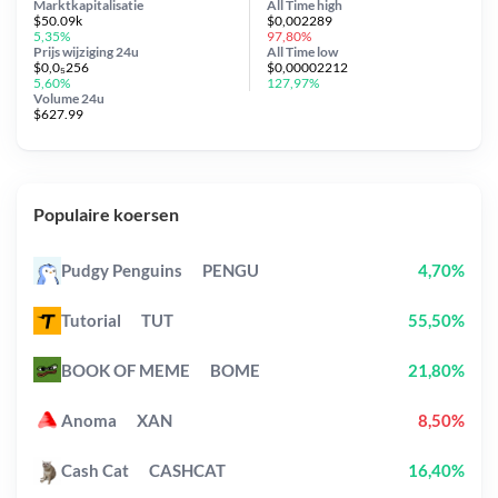
Marktkapitalisatie
All Time
high
$50.09k
$0,002289
5,35%
97,80%
Prijs wijziging
24u
All Time
low
$0,0₅256
$0,00002212
5,60%
127,97%
Volume 24u
$627.99
Populaire koersen
Pudgy Penguins
PENGU
4,70%
Tutorial
TUT
55,50%
BOOK OF MEME
BOME
21,80%
Anoma
XAN
8,50%
Cash Cat
CASHCAT
16,40%