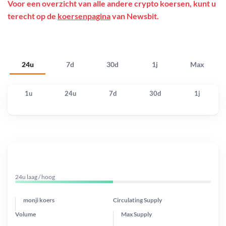
Voor een overzicht van alle andere crypto koersen, kunt u
terecht op de
koersenpagina
van Newsbit.
24u
7d
30d
1j
Max
1u
24u
7d
30d
1j
24u laag / hoog
monji koers
Circulating Supply
Volume
Max Supply