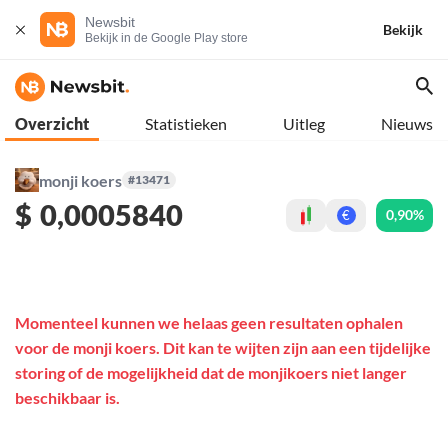
Newsbit
Bekijk
Bekijk in de Google Play store
Overzicht
Statistieken
Uitleg
Nieuws
monji koers
#13471
$
0,0005840
0,90%
€
Momenteel kunnen we helaas geen resultaten ophalen
voor de monji koers. Dit kan te wijten zijn aan een tijdelijke
storing of de mogelijkheid dat de monjikoers niet langer
beschikbaar is.