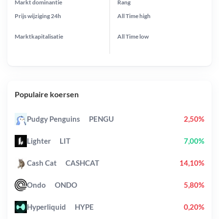
Markt dominantie
Rang
Prijs wijziging
24h
All Time
high
Marktkapitalisatie
All Time
low
Populaire koersen
Pudgy Penguins
PENGU
2,50%
Lighter
LIT
7,00%
Cash Cat
CASHCAT
14,10%
Ondo
ONDO
5,80%
Hyperliquid
HYPE
0,20%