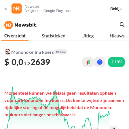
Newsbit
Bekijk
Bekijk in de Google Play store
Overzicht
Statistieken
Uitleg
Nieuws
Mononoke Inu koers
#4332
$
0,0₁₂2639
2,10%
€
Momenteel kunnen we helaas geen resultaten ophalen
voor de Mononoke Inu koers. Dit kan te wijten zijn aan een
tijdelijke storing of de mogelijkheid dat de Mononoke
Inukoers niet langer beschikbaar is.