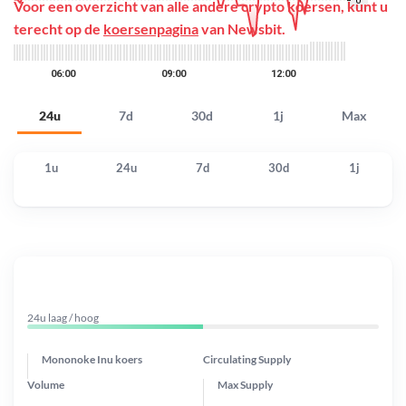
Voor een overzicht van alle andere crypto koersen, kunt u
terecht op de
koersenpagina
van Newsbit.
24u
7d
30d
1j
Max
1u
24u
7d
30d
1j
24u laag / hoog
Mononoke Inu koers
Circulating Supply
Volume
Max Supply