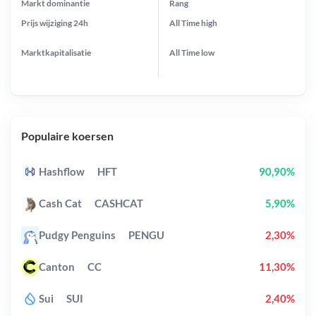
Markt dominantie
Rang
Prijs wijziging
24h
All Time
high
Marktkapitalisatie
All Time
low
Populaire koersen
Hashflow
HFT
90,90%
Cash Cat
CASHCAT
5,90%
Pudgy Penguins
PENGU
2,30%
Canton
CC
11,30%
Sui
SUI
2,40%