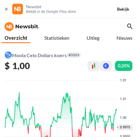
Newsbit
Bekijk
Bekijk in de Google Play store
Overzicht
Statistieken
Uitleg
Nieuws
Moola Celo Dollars koers
#3353
$
1,00
0,20%
€