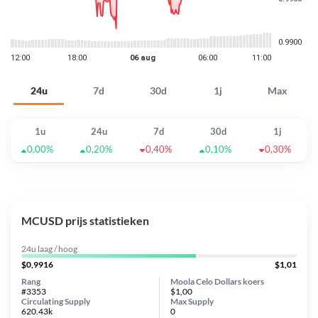
24u
7d
30d
1j
Max
1u
24u
7d
30d
1j
0,00%
0,20%
0,40%
0,10%
0,30%
MCUSD prijs statistieken
24u laag / hoog
$0,9916
$1,01
Rang
Moola Celo Dollars koers
#3353
$1,00
Circulating Supply
Max Supply
620.43k
0