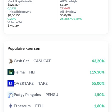
Marktkapitalisatie
All Time
high
$621.87k
$1,39
0,17%
27,64%
Prijs wijziging
24u
All Time
low
$0,00155
$0,0₅38
0,20%
26.386.971,89%
Volume 24u
$747.39
Populaire koersen
Cash Cat
CASHCAT
43,20%
Heima
HEI
119,30%
OVERTAKE
TAKE
55,00%
Pudgy Penguins
PENGU
1,50%
Ethereum
ETH
1,60%