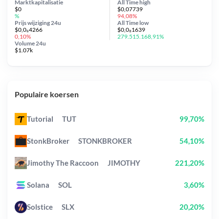
Marktkapitalisatie
All Time
high
$0
$0,07739
%
94,08%
Prijs wijziging
24u
All Time
low
$0,0₆4266
$0,0₈1639
0,10%
279.515.168,91%
Volume 24u
$1.07k
Populaire koersen
Tutorial
TUT
99,70%
StonkBroker
STONKBROKER
54,10%
Jimothy The Raccoon
JIMOTHY
221,20%
Solana
SOL
3,60%
Solstice
SLX
20,20%