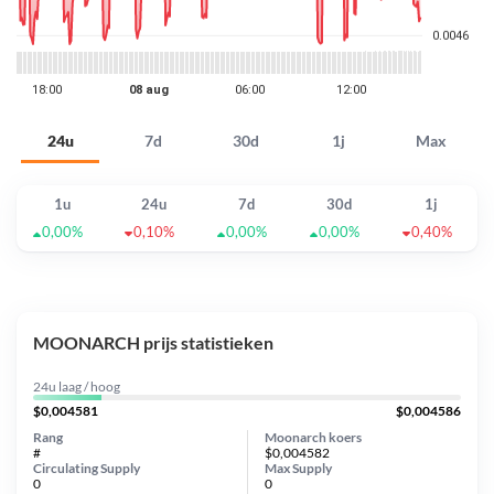
24u
7d
30d
1j
Max
1u
24u
7d
30d
1j
0,00%
0,10%
0,00%
0,00%
0,40%
MOONARCH prijs statistieken
24u laag / hoog
$0,004581
$0,004586
Rang
Moonarch koers
#
$0,004582
Circulating Supply
Max Supply
0
0