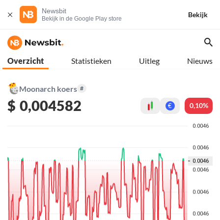
Newsbit
Bekijk
Bekijk in de Google Play store
Overzicht
Statistieken
Uitleg
Nieuws
Moonarch koers
#
$
0,004582
0,10%
€