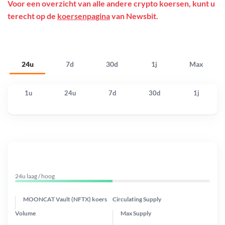
Voor een overzicht van alle andere crypto koersen, kunt u
terecht op de
koersenpagina
van Newsbit.
24u
7d
30d
1j
Max
1u
24u
7d
30d
1j
24u laag / hoog
MOONCAT Vault (NFTX) koers
Circulating Supply
Volume
Max Supply