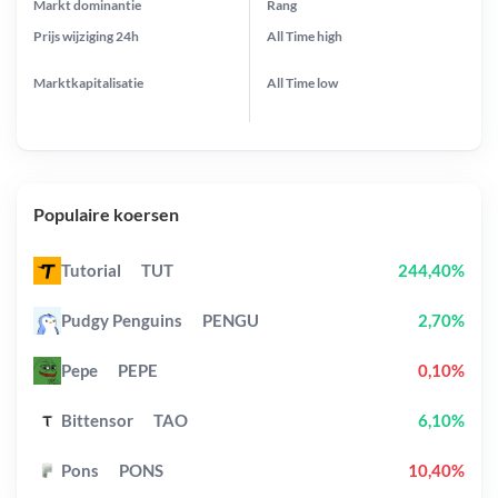
Markt dominantie
Rang
Prijs wijziging
24h
All Time
high
Marktkapitalisatie
All Time
low
Populaire koersen
Tutorial
TUT
244,40%
Pudgy Penguins
PENGU
2,70%
Pepe
PEPE
0,10%
Bittensor
TAO
6,10%
Pons
PONS
10,40%