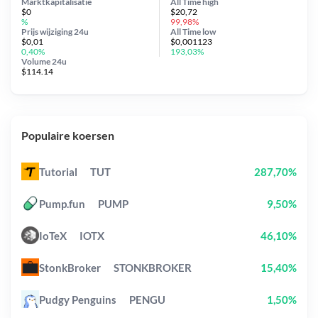
Marktkapitalisatie
All Time
high
$0
$20,72
%
99,98%
Prijs wijziging
24u
All Time
low
$0,01
$0,001123
0,40%
193,03%
Volume 24u
$114.14
Populaire koersen
Tutorial
TUT
287,70%
Pump.fun
PUMP
9,50%
IoTeX
IOTX
46,10%
StonkBroker
STONKBROKER
15,40%
Pudgy Penguins
PENGU
1,50%