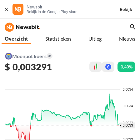
Newsbit
Bekijk
Bekijk in de Google Play store
Overzicht
Statistieken
Uitleg
Nieuws
Moonpot koers
#
$
0,003291
0,40%
€