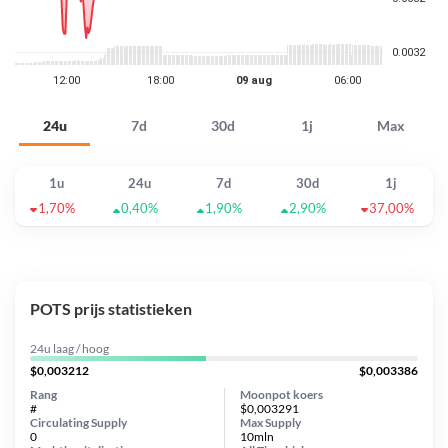
24u
7d
30d
1j
Max
1u
24u
7d
30d
1j
1,70%
0,40%
1,90%
2,90%
37,00%
POTS prijs statistieken
24u laag / hoog
$0,003212
$0,003386
Rang
Moonpot koers
#
$0,003291
Circulating Supply
Max Supply
0
10mln