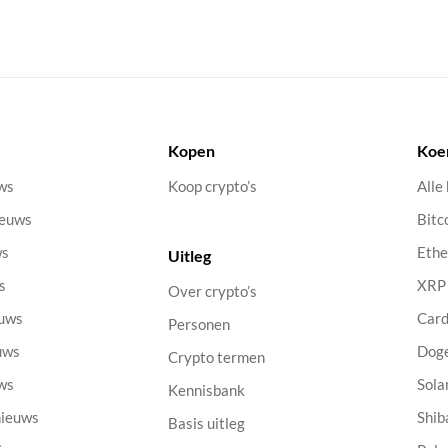
Kopen
Koe
uws
Koop crypto’s
Alle
ieuws
Bitc
ws
Eth
Uitleg
s
XRP
Over crypto’s
euws
Car
Personen
uws
Dog
Crypto termen
uws
Sola
Kennisbank
nieuws
Shib
Basis uitleg