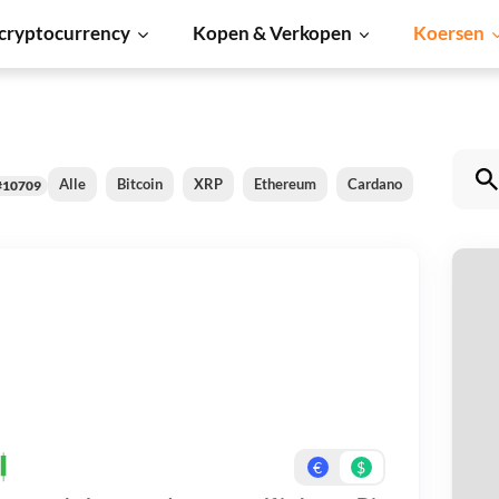
cryptocurrency
Kopen & Verkopen
Koersen
Alle
Bitcoin
XRP
Ethereum
Cardano
Shiba Inu
#10709
m
Be
On
€
$