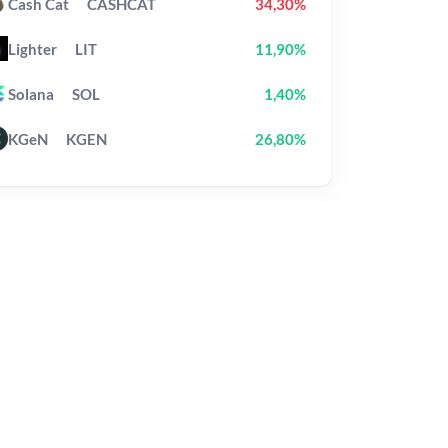
Cash Cat
CASHCAT
34,30%
Lighter
LIT
11,90%
Solana
SOL
1,40%
KGeN
KGEN
26,80%