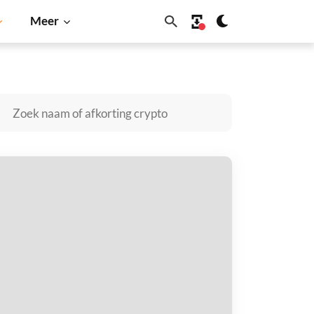
Meer
Dogecoin
Solana
BNB
oonwolf.io kopen
taal met
$
tvang