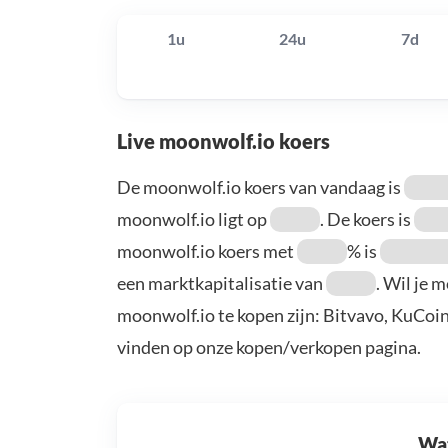
1u
24u
7d
Live moonwolf.io koers
De moonwolf.io koers van vandaag is
moonwolf.io ligt op
. De koers is
moonwolf.io koers met
% is
een marktkapitalisatie van
. Wil je 
moonwolf.io te kopen zijn: Bitvavo, KuCoi
vinden op onze kopen/verkopen pagina.
Wat 