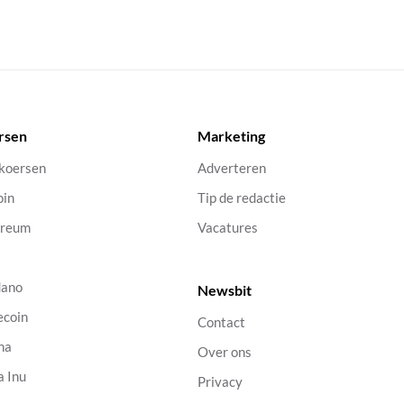
rsen
Marketing
 koersen
Adverteren
oin
Tip de redactie
ereum
Vacatures
dano
Newsbit
ecoin
Contact
na
Over ons
a Inu
Privacy