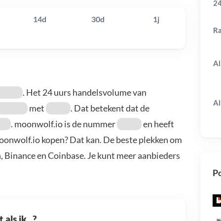
24
14d
30d
1j
R
Al
. Het 24 uurs handelsvolume van
Al
met
. Dat betekent dat de
. moonwolf.io is de nummer
en heeft
moonwolf.io kopen? Dat kan. De beste plekken om
n, Binance en Coinbase. Je kunt meer aanbieders
Po
als ik...?