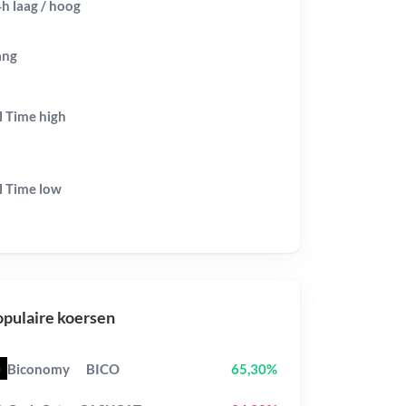
h laag / hoog
ang
l Time
high
l Time
low
pulaire koersen
Biconomy
BICO
65,30%