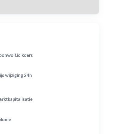
onwolf.io koers
ijs wijziging
24h
rktkapitalisatie
olume