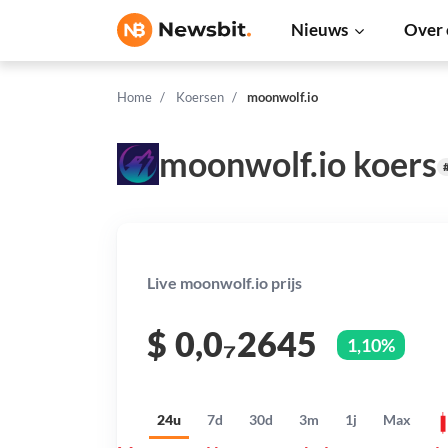
Nieuws
Over 
Home
Koersen
moonwolf.io
moonwolf.io koers
Live moonwolf.io prijs
$
0,0₇2645
1,10%
24u
7d
30d
3m
1j
Max