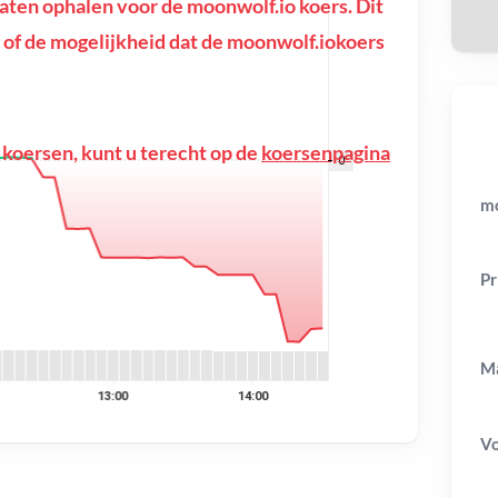
ten ophalen voor de moonwolf.io koers. Dit
ng of de mogelijkheid dat de moonwolf.iokoers
 koersen, kunt u terecht op de
koersenpagina
mo
Pr
Ma
V