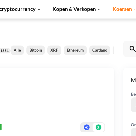
cryptocurrency
Kopen & Verkopen
Koersen
Alle
Bitcoin
XRP
Ethereum
Cardano
Shiba Inu
#1551
M
Be
On
€
$