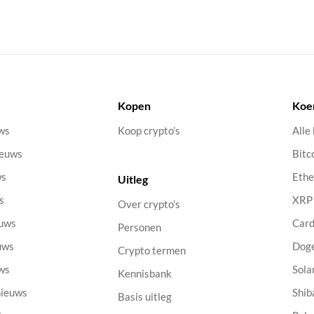
Kopen
Koe
uws
Koop crypto’s
Alle
ieuws
Bitc
ws
Eth
Uitleg
s
XRP
Over crypto’s
euws
Car
Personen
uws
Dog
Crypto termen
uws
Sola
Kennisbank
nieuws
Shib
Basis uitleg