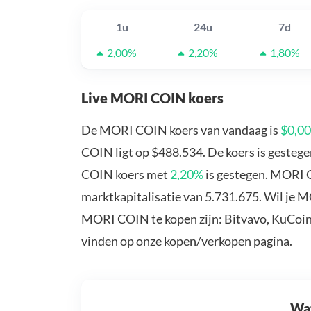
1u
24u
7d
2,00%
2,20%
1,80%
Live MORI COIN koers
De MORI COIN koers van vandaag is
$0,0
COIN ligt op $488.534. De koers is gesteg
COIN koers met
2,20%
is gestegen. MORI 
marktkapitalisatie van 5.731.675. Wil je
MORI COIN te kopen zijn: Bitvavo, KuCoin
vinden op onze kopen/verkopen pagina.
Wat 