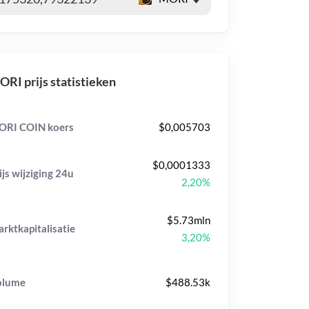
RI prijs statistieken
RI COIN koers
$0,005703
$0,0001333
ijs wijziging
24u
2,20%
$5.73mln
rktkapitalisatie
3,20%
olume
$488.53k