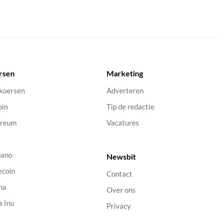
rsen
Marketing
 koersen
Adverteren
oin
Tip de redactie
ereum
Vacatures
dano
Newsbit
ecoin
Contact
na
Over ons
a Inu
Privacy