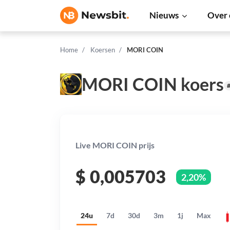
Nieuws
Over 
Home
Koersen
MORI COIN
MORI COIN koers
Live MORI COIN prijs
$
0,005703
2,20%
24u
7d
30d
3m
1j
Max