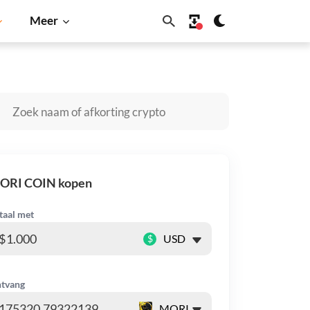
Meer
Dogecoin
Solana
BNB
ORI COIN kopen
taal met
$
tvang