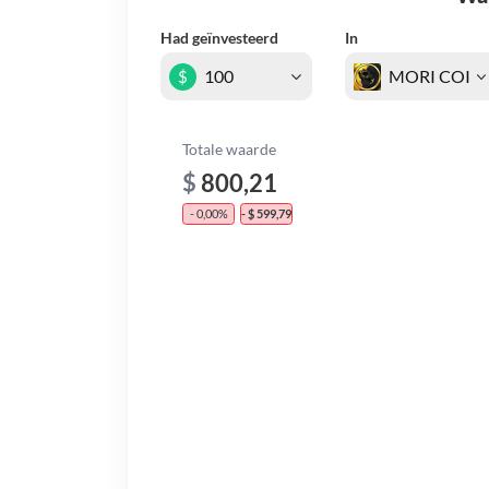
Had geïnvesteerd
In
$
Totale waarde
$
800,21
- 0,00%
- $ 599,79