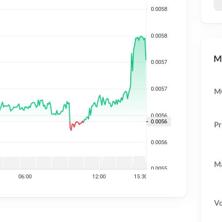
MO
MO
Pr
Ma
V