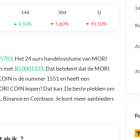
24
14d
30d
1j
6,10%
5,60%
91,10%
R
Al
05703
. Het 24 uurs handelsvolume van MORI
en met
$0,0001333
. Dat betekent dat de MORI
Al
COIN is de nummer 1551 en heeft een
 MORI COIN kopen? Dat kan. De beste plekken om
, Binance en Coinbase. Je kunt meer aanbieders
Po
als ik...?