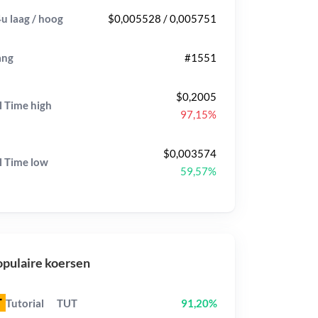
u laag / hoog
$0,005528 / 0,005751
ang
#1551
$0,2005
l Time
high
97,15%
$0,003574
l Time
low
59,57%
pulaire koersen
Tutorial
TUT
91,20%