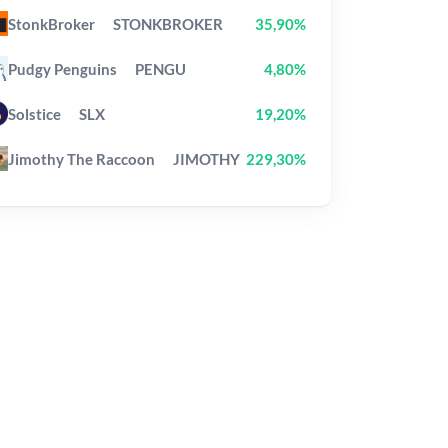
StonkBroker
STONKBROKER
35,90%
Pudgy Penguins
PENGU
4,80%
Solstice
SLX
19,20%
Jimothy The Raccoon
JIMOTHY
229,30%