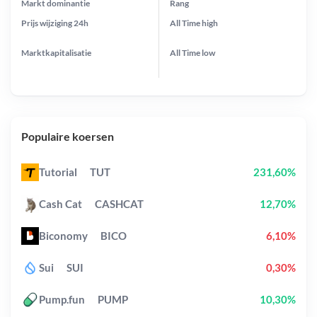
Markt dominantie
Rang
Prijs wijziging
24h
All Time
high
Marktkapitalisatie
All Time
low
Populaire koersen
Tutorial
TUT
231,60%
Cash Cat
CASHCAT
12,70%
Biconomy
BICO
6,10%
Sui
SUI
0,30%
Pump.fun
PUMP
10,30%