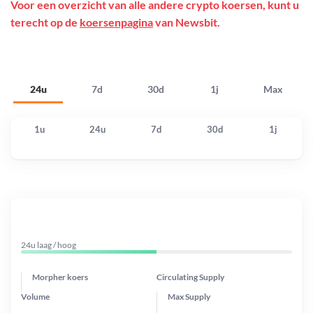
Voor een overzicht van alle andere crypto koersen, kunt u
terecht op de
koersenpagina
van Newsbit.
24u
7d
30d
1j
Max
1u
24u
7d
30d
1j
24u laag / hoog
Morpher koers
Circulating Supply
Volume
Max Supply