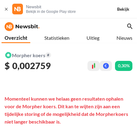
Newsbit
Bekijk
Bekijk in de Google Play store
Overzicht
Statistieken
Uitleg
Nieuws
Morpher koers
#
$
0,002759
0,30%
€
Momenteel kunnen we helaas geen resultaten ophalen
voor de Morpher koers. Dit kan te wijten zijn aan een
tijdelijke storing of de mogelijkheid dat de Morpherkoers
niet langer beschikbaar is.