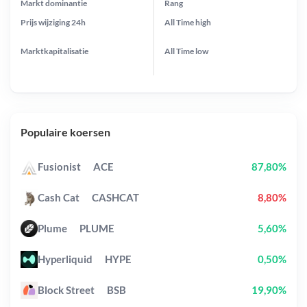
Markt dominantie
Rang
Prijs wijziging
24h
All Time
high
Marktkapitalisatie
All Time
low
Populaire koersen
Fusionist
ACE
87,80%
Cash Cat
CASHCAT
8,80%
Plume
PLUME
5,60%
Hyperliquid
HYPE
0,50%
Block Street
BSB
19,90%