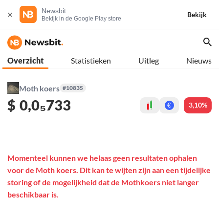
Newsbit
Bekijk
Bekijk in de Google Play store
Overzicht
Statistieken
Uitleg
Nieuws
Moth koers
#10835
$
0,0₅733
3,10%
€
Momenteel kunnen we helaas geen resultaten ophalen
voor de Moth koers. Dit kan te wijten zijn aan een tijdelijke
storing of de mogelijkheid dat de Mothkoers niet langer
beschikbaar is.