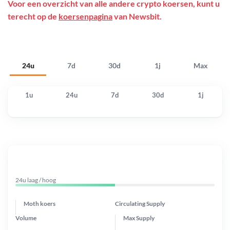
Voor een overzicht van alle andere crypto koersen, kunt u
terecht op de
koersenpagina
van Newsbit.
24u
7d
30d
1j
Max
1u
24u
7d
30d
1j
24u laag / hoog
Moth koers
Circulating Supply
Volume
Max Supply