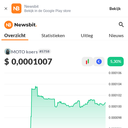
Newsbit
Bekijk
Bekijk in de Google Play store
Overzicht
Statistieken
Uitleg
Nieuws
MOTO koers
#5758
$
0,0001007
5,30%
€