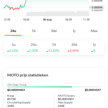
24u
7d
30d
1j
Max
1u
24u
7d
30d
1j
0,10%
5,30%
41,60%
2,90%
%
MOTO prijs statistieken
24u laag / hoog
$0,00009403
$0,0001037
Rang
MOTO koers
#5758
$0,0001007
Circulating Supply
Max Supply
1mld
1mld