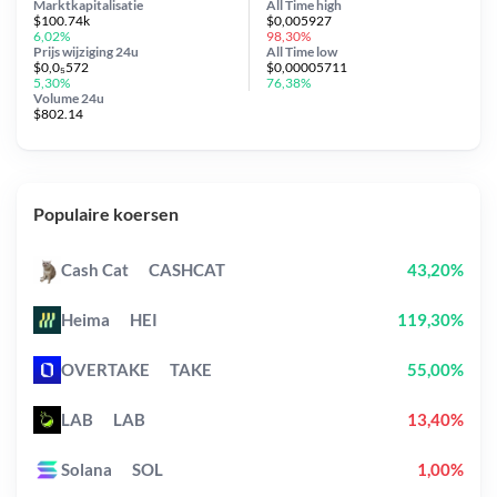
Marktkapitalisatie
All Time
high
$100.74k
$0,005927
6,02%
98,30%
Prijs wijziging
24u
All Time
low
$0,0₅572
$0,00005711
5,30%
76,38%
Volume 24u
$802.14
Populaire koersen
Cash Cat
CASHCAT
43,20%
Heima
HEI
119,30%
OVERTAKE
TAKE
55,00%
LAB
LAB
13,40%
Solana
SOL
1,00%