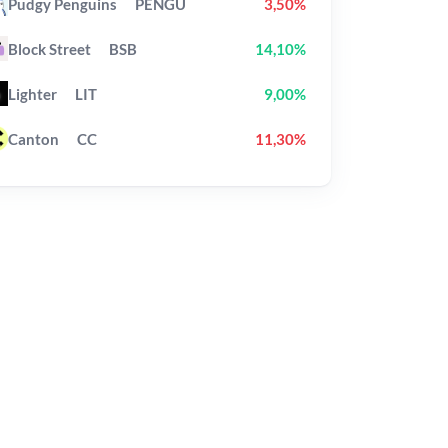
Pudgy Penguins
PENGU
3,50%
Block Street
BSB
14,10%
Lighter
LIT
9,00%
Canton
CC
11,30%