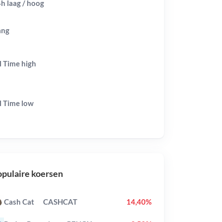
h laag / hoog
ang
l Time
high
l Time
low
pulaire koersen
Cash Cat
CASHCAT
14,40%