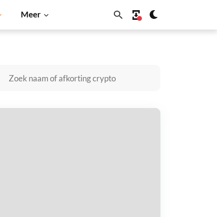
Meer
olana
BNB
ound kopen
taal met
$
tvang