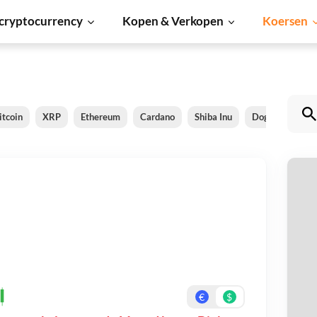
cryptocurrency
Kopen & Verkopen
Koersen
itcoin
XRP
Ethereum
Cardano
Shiba Inu
Dogecoin
S
M
Be
On
€
$