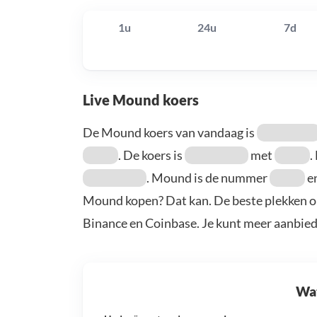
1u
24u
7d
Live Mound koers
De Mound koers van vandaag is
. De koers is
met
.
. Mound is de nummer
en
Mound kopen? Dat kan. De beste plekken o
Binance en Coinbase. Je kunt meer aanbie
Wat 