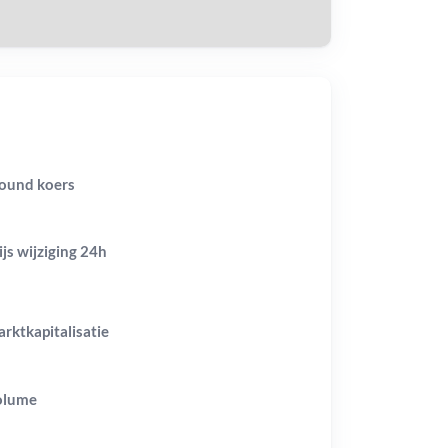
ound koers
ijs wijziging
24h
rktkapitalisatie
olume