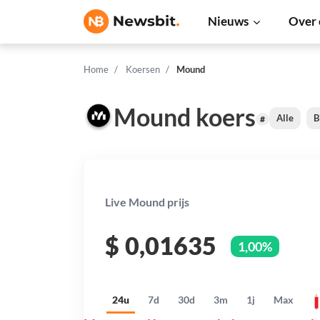
Nieuws
Over 
Home
Koersen
Mound
Mound koers
Alle
B
#
Live Mound prijs
$
0,01635
1,00%
24u
7d
30d
3m
1j
Max