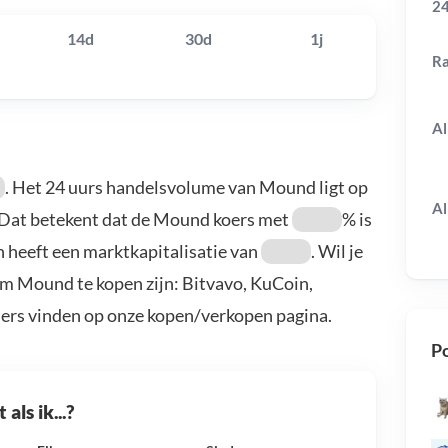
24
14d
30d
1j
R
Al
. Het 24 uurs handelsvolume van Mound ligt op
Al
 Dat betekent dat de Mound koers met
% is
 heeft een marktkapitalisatie van
. Wil je
m Mound te kopen zijn: Bitvavo, KuCoin,
ders vinden op onze kopen/verkopen pagina.
Po
als ik...?