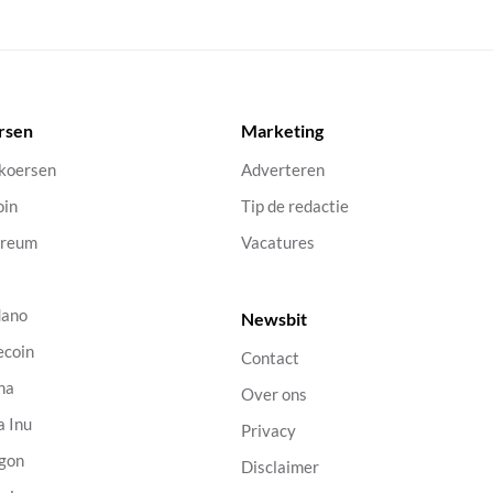
rsen
Marketing
 koersen
Adverteren
oin
Tip de redactie
ereum
Vacatures
dano
Newsbit
ecoin
Contact
na
Over ons
a Inu
Privacy
gon
Disclaimer