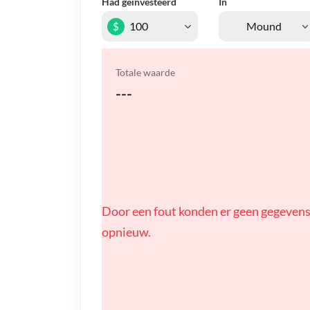
Had geïnvesteerd
In
$
Totale waarde
---
Door een fout konden er geen gegevens
opnieuw.