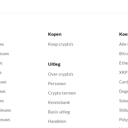
Kopen
Koe
uws
Koop crypto’s
Alle
ieuws
Bitc
ws
Eth
Uitleg
s
XRP
Over crypto’s
euws
Car
Personen
uws
Dog
Crypto termen
uws
Sola
Kennisbank
nieuws
Shib
Basis uitleg
nieuws
Poly
Handelen