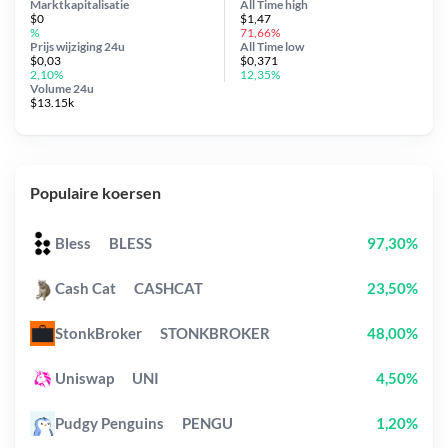
Marktkapitalisatie
All Time
high
$0
$1,47
%
71,66%
Prijs wijziging
24u
All Time
low
$0,03
$0,371
2,10%
12,35%
Volume 24u
$13.15k
Populaire koersen
Bless
BLESS
97,30%
Cash Cat
CASHCAT
23,50%
StonkBroker
STONKBROKER
48,00%
Uniswap
UNI
4,50%
Pudgy Penguins
PENGU
1,20%