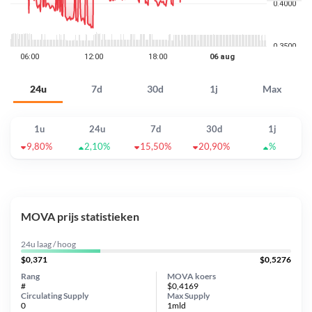
24u
7d
30d
1j
Max
1u
24u
7d
30d
1j
9,80%
2,10%
15,50%
20,90%
%
MOVA prijs statistieken
24u laag / hoog
$0,371
$0,5276
Rang
MOVA koers
#
$0,4169
Circulating Supply
Max Supply
0
1mld