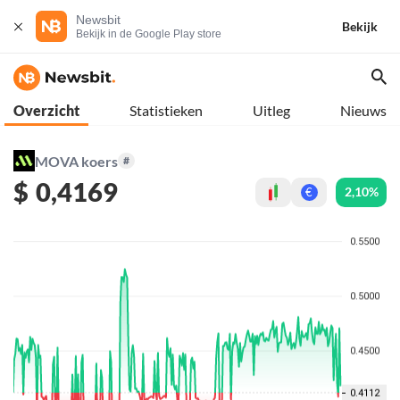
Newsbit
Bekijk
Bekijk in de Google Play store
Overzicht
Statistieken
Uitleg
Nieuws
MOVA koers
#
$
0,4169
2,10%
€