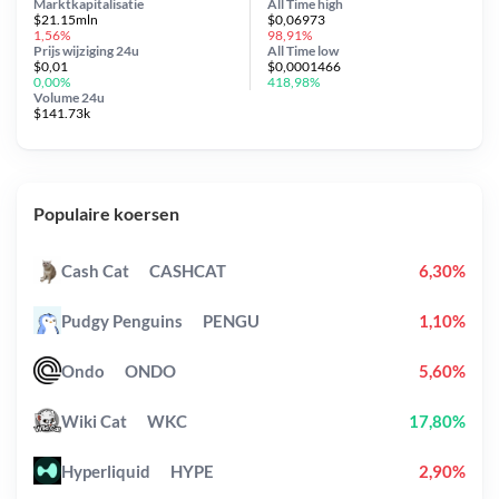
Marktkapitalisatie
All Time
high
$21.15mln
$0,06973
1,56%
98,91%
Prijs wijziging
24u
All Time
low
$0,01
$0,0001466
0,00%
418,98%
Volume 24u
$141.73k
Populaire koersen
Cash Cat
CASHCAT
6,30%
Pudgy Penguins
PENGU
1,10%
Ondo
ONDO
5,60%
Wiki Cat
WKC
17,80%
Hyperliquid
HYPE
2,90%