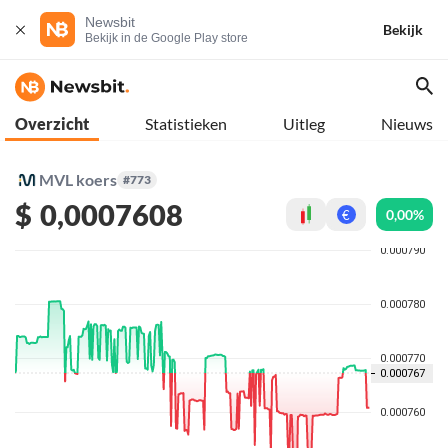
Newsbit
Bekijk
Bekijk in de Google Play store
Overzicht
Statistieken
Uitleg
Nieuws
MVL koers
#773
$
0,0007608
0,00%
€