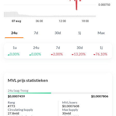
24u
7d
30d
1j
Max
1u
24u
7d
30d
1j
0,00%
0,00%
2,00%
13,20%
76,10%
MVL prijs statistieken
24u laag / hoog
$0,0007459
$0,0007806
Rang
MVL koers
#773
$0,0007608
Circulating Supply
Max Supply
27.8mld
30mld