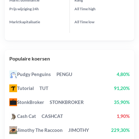
Markt dominantie
Rang
Prijs wijziging
24h
All Time
high
Marktkapitalisatie
All Time
low
Populaire koersen
Pudgy Penguins
PENGU
4,80%
Tutorial
TUT
91,20%
StonkBroker
STONKBROKER
35,90%
Cash Cat
CASHCAT
1,90%
Jimothy The Raccoon
JIMOTHY
229,30%