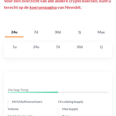
Voor een overzicht van alle andere crypto koersen, kunt u
terecht op de
koersenpagina
van Newsbit.
24u
7d
30d
1j
Max
1u
24u
7d
30d
1j
24u laag / hoog
MVS Multiverse koers
Circulating Supply
Volume
Max Supply