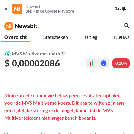
Newsbit
Bekijk
Bekijk in de Google Play store
Overzicht
Statistieken
Uitleg
Nieuws
MVS Multiverse koers
#
$
0,00002086
0,20%
€
Momenteel kunnen we helaas geen resultaten ophalen
voor de MVS Multiverse koers. Dit kan te wijten zijn aan
een tijdelijke storing of de mogelijkheid dat de MVS
Multiversekoers niet langer beschikbaar is.