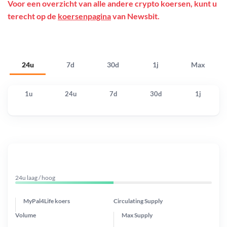
Voor een overzicht van alle andere crypto koersen, kunt u
terecht op de
koersenpagina
van Newsbit.
24u
7d
30d
1j
Max
1u
24u
7d
30d
1j
24u laag / hoog
MyPal4Life koers
Circulating Supply
Volume
Max Supply