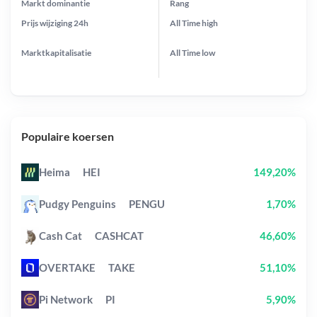
Markt dominantie
Rang
Prijs wijziging
24h
All Time
high
Marktkapitalisatie
All Time
low
Populaire koersen
Heima
HEI
149,20%
Pudgy Penguins
PENGU
1,70%
Cash Cat
CASHCAT
46,60%
OVERTAKE
TAKE
51,10%
Pi Network
PI
5,90%