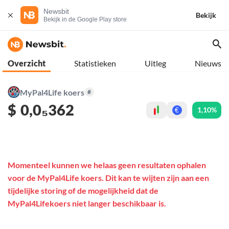
Newsbit
Bekijk
Bekijk in de Google Play store
Overzicht
Statistieken
Uitleg
Nieuws
MyPal4Life koers
#
$
0,0₅362
1,10%
€
Momenteel kunnen we helaas geen resultaten ophalen
voor de MyPal4Life koers. Dit kan te wijten zijn aan een
tijdelijke storing of de mogelijkheid dat de
MyPal4Lifekoers niet langer beschikbaar is.