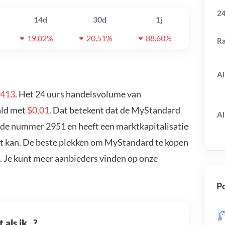
24
14d
30d
1j
19,02%
20,51%
88,60%
R
Al
0413
. Het 24 uurs handelsvolume van
ald met
$0,01
. Dat betekent dat de MyStandard
Al
 de nummer 2951 en heeft een marktkapitalisatie
t kan. De beste plekken om MyStandard te kopen
. Je kunt meer aanbieders vinden op onze
Po
als ik...?