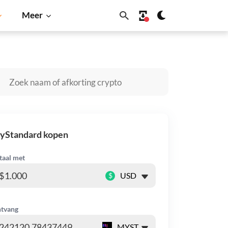
Meer
Dogecoin
Solana
BNB
yStandard kopen
taal met
$
tvang