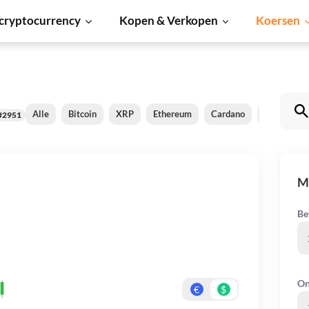
cryptocurrency
Kopen & Verkopen
Koersen
Alle
Bitcoin
XRP
Ethereum
Cardano
Shiba Inu
#2951
M
Be
On
€
$