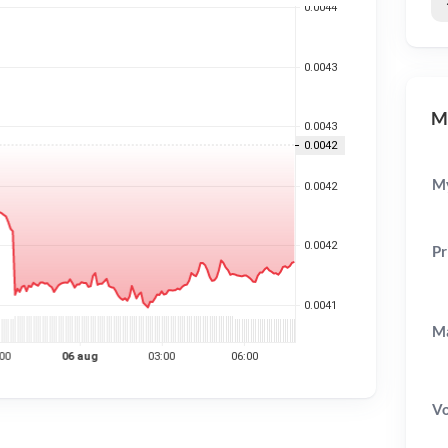
MY
My
Pr
Ma
V