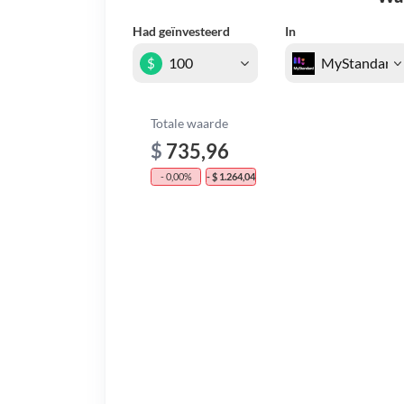
Had geïnvesteerd
In
$
Totale waarde
$
735,96
- 0,00%
- $ 1.264,04