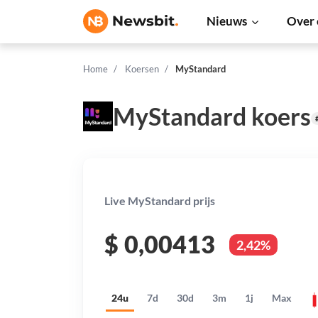
Nieuws
Over 
Home
Koersen
MyStandard
MyStandard koers
Live MyStandard prijs
$
0,00413
2,42%
24u
7d
30d
3m
1j
Max