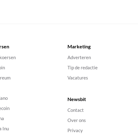
rsen
Marketing
 koersen
Adverteren
oin
Tip de redactie
ereum
Vacatures
dano
Newsbit
ecoin
Contact
na
Over ons
a Inu
Privacy