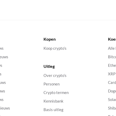
Kopen
Koe
uws
Koop crypto’s
Alle
ieuws
Bitc
ws
Eth
Uitleg
s
XRP
Over crypto’s
euws
Car
Personen
uws
Dog
Crypto termen
uws
Sola
Kennisbank
nieuws
Shib
Basis uitleg