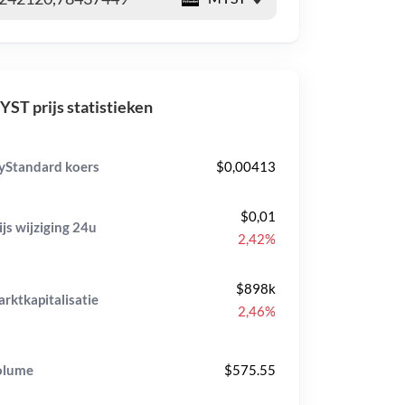
ST prijs statistieken
Standard koers
$0,00413
$0,01
ijs wijziging
24u
2,42%
$898k
rktkapitalisatie
2,46%
olume
$575.55