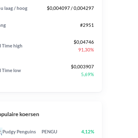
u laag / hoog
$0,004097 / 0,004297
ang
#2951
$0,04746
l Time
high
91,30%
$0,003907
l Time
low
5,69%
pulaire koersen
Pudgy Penguins
PENGU
4,12%