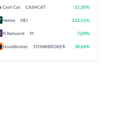
Cash Cat
CASHCAT
21,50%
Heima
HEI
232,52%
Pi Network
PI
7,09%
StonkBroker
STONKBROKER
38,64%