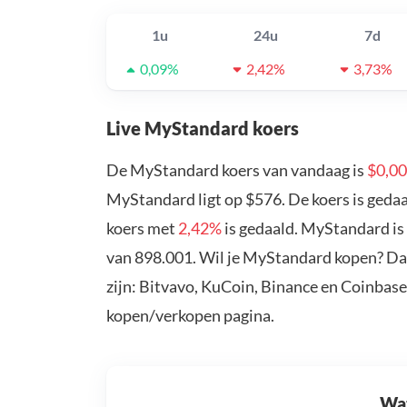
1u
24u
7d
0,09%
2,42%
3,73%
Live MyStandard koers
De MyStandard koers van vandaag is
$0,0
MyStandard ligt op $576. De koers is geda
koers met
2,42%
is gedaald. MyStandard is
van 898.001. Wil je MyStandard kopen? Da
zijn: Bitvavo, KuCoin, Binance en Coinbase
kopen/verkopen pagina.
Wat 