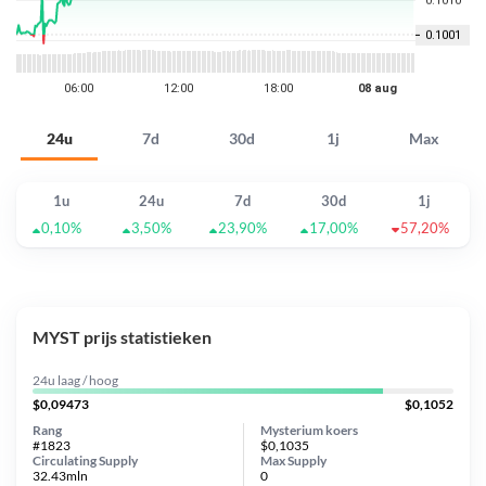
24u
7d
30d
1j
Max
1u
24u
7d
30d
1j
0,10%
3,50%
23,90%
17,00%
57,20%
MYST prijs statistieken
24u laag / hoog
$0,09473
$0,1052
Rang
Mysterium koers
#1823
$0,1035
Circulating Supply
Max Supply
32.43mln
0