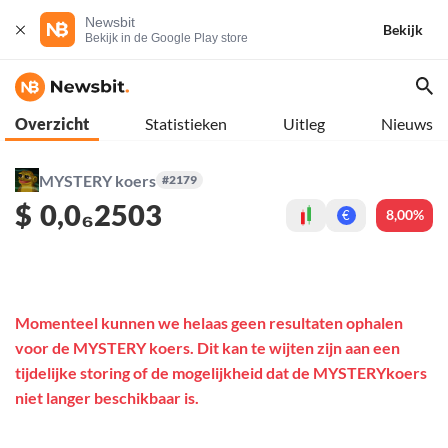
Newsbit
Bekijk
Bekijk in de Google Play store
Overzicht
Statistieken
Uitleg
Nieuws
MYSTERY koers
#2179
$
0,0₆2503
8,00%
€
Momenteel kunnen we helaas geen resultaten ophalen
voor de MYSTERY koers. Dit kan te wijten zijn aan een
tijdelijke storing of de mogelijkheid dat de MYSTERYkoers
niet langer beschikbaar is.