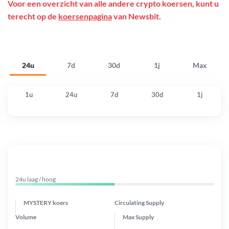
Voor een overzicht van alle andere crypto koersen, kunt u
terecht op de
koersenpagina
van Newsbit.
24u
7d
30d
1j
Max
1u
24u
7d
30d
1j
24u laag / hoog
MYSTERY koers
Circulating Supply
Volume
Max Supply