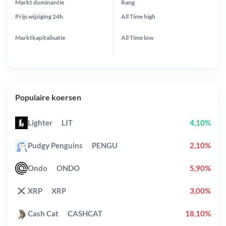
Markt dominantie
Rang
Prijs wijziging
24h
All Time
high
Marktkapitalisatie
All Time
low
Populaire koersen
Lighter
LIT
4,10%
Pudgy Penguins
PENGU
2,10%
Ondo
ONDO
5,90%
XRP
XRP
3,00%
Cash Cat
CASHCAT
18,10%